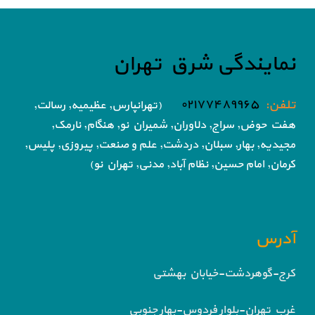
نمایندگی شرق تهران
تلفن:
۰۲۱۷۷۴۸۹۹۶۵
(تهرانپارس, عظیمیه, رسالت,
هفت حوض,
سراج, دلاوران, شمیران نو, هنگام, نارمک,
مجیدیه, بهار, سبلان, دردشت, علم و صنعت,
پیروزی, پلیس,
کرمان, امام حسین, نظام آباد,
مدنی, تهران نو)
آدرس
کرج-گوهردشت-خیابان بهشتی
غرب تهران-بلوار فردوس-بهار جنوبی