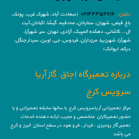
تلفن:
۰۲۱۴۴۳۵۲۷۱۶
(سعادت آباد, شهرک غرب, پونک,
باغ فیض,
شهران, ستارخان, صادقیه, گیشا,
اکباتان,آیت
ال...کاشانی, دهکده المپیک, آزادی,
تهران سر, شهرآرا,
شهرآرا, شهرزیبا, مرزداران, فردوس,
جی, اوین, سردار جنگل,
درکه, ایوانک)
درباره تعمیرگاه اجاق گاز آریا
سرویس کرج
مرکز تعمیراتی آریاسرویس کرج با سالها سابقه تعمیراتی و با
حضور تعمیرکاران متخصص و مجرب،ارائه دهنده خدمات
تعمیر گاز رومیزی ، فردار ، فر و هود در سطح استان البرز و کرج
می باشد