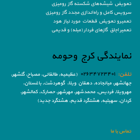
تعویض شیشه‌های شکسته گاز رومیزی
سرویس کامل و راه‌اندازی مجدد گاز رومیزی
تعمیرو تعویض قطعات مورد نیاز هود
تعمیر اجاق گاز‌های فردار (مبله) و قدیمی
نمایندگی کرج وحومه
تلفن:
۰۲۶۳۴۷۲۳۴۰۱
(عظیمیه, طالقانی, مصباح, گلشهر,
جهانشهر, میانجاده, دهقان ویلا,
گوهردشت, باغستان,
مهرویلا,
فردیس, محمدشهر, مهرشهر,
حصارک, کمالشهر,
کردان,
سهیلیه, هشتگرد قدیم, هشتگرد جدید)
تماس با ما