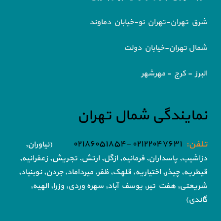
شرق تهران-تهران نو-خیابان دماوند
شمال تهران-خیابان دولت
البرز - کرج - مهرشهر
نمایندگی شمال تهران
تلفن:
۰۲۱۲۲۰۴۷۶۳۱ -۰۲۱۸۶۰۵۱۸۵۴
(نیاوران,
دزاشیب, پاسداران, فرمانیه, ازگل, ارتش,
تجریش, زعفرانیه,
قیطریه, چیذر, اختیاریه,
قلهک, ظفر, میرداماد, جردن, نوبنیاد,
شریعتی, هفت تیر,
یوسف آباد, سهره وردی, وزرا, الهیه,
گاندی)