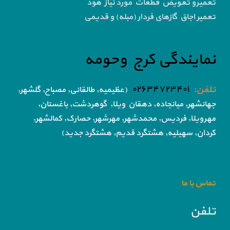
تعمیرو تعویض قطعات مورد نیاز هود
تعمیر اجاق گاز‌های فردار (مبله) و قدیمی
نمایندگی کرج وحومه
تلفن:
۰۲۶۳۴۷۲۳۴۰۱
(عظیمیه, طالقانی, مصباح, گلشهر,
جهانشهر, میانجاده, دهقان ویلا,
گوهردشت, باغستان,
مهرویلا,
فردیس, محمدشهر, مهرشهر,
حصارک, کمالشهر,
کردان,
سهیلیه, هشتگرد قدیم, هشتگرد جدید)
تماس با ما
تلفن