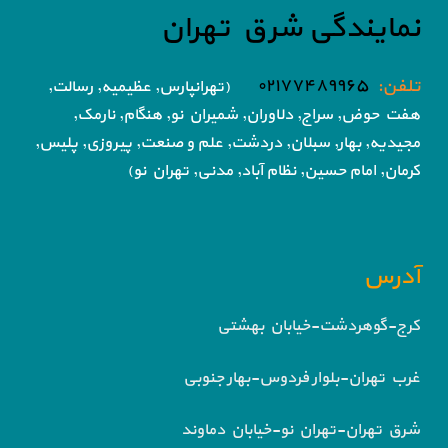
نمایندگی شرق تهران
تلفن:
۰۲۱۷۷۴۸۹۹۶۵
(تهرانپارس, عظیمیه, رسالت,
هفت حوض,
سراج, دلاوران, شمیران نو, هنگام, نارمک,
مجیدیه, بهار, سبلان, دردشت, علم و صنعت,
پیروزی, پلیس,
کرمان, امام حسین, نظام آباد,
مدنی, تهران نو)
آدرس
کرج-گوهردشت-خیابان بهشتی
غرب تهران-بلوار فردوس-بهار جنوبی
شرق تهران-تهران نو-خیابان دماوند