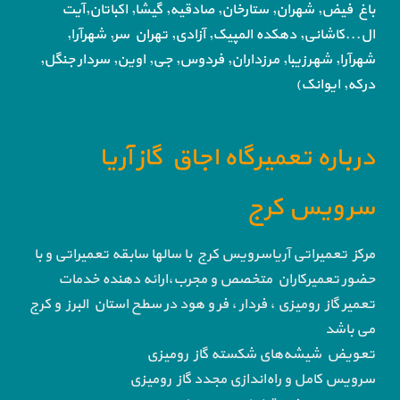
باغ فیض,
شهران, ستارخان, صادقیه, گیشا,
اکباتان,آیت
ال...کاشانی, دهکده المپیک, آزادی,
تهران سر, شهرآرا,
شهرآرا, شهرزیبا, مرزداران, فردوس,
جی, اوین, سردار جنگل,
درکه, ایوانک)
درباره تعمیرگاه اجاق گاز آریا
سرویس کرج
مرکز تعمیراتی آریاسرویس کرج با سالها سابقه تعمیراتی و با
حضور تعمیرکاران متخصص و مجرب،ارائه دهنده خدمات
تعمیر گاز رومیزی ، فردار ، فر و هود در سطح استان البرز و کرج
می باشد
تعویض شیشه‌های شکسته گاز رومیزی
سرویس کامل و راه‌اندازی مجدد گاز رومیزی