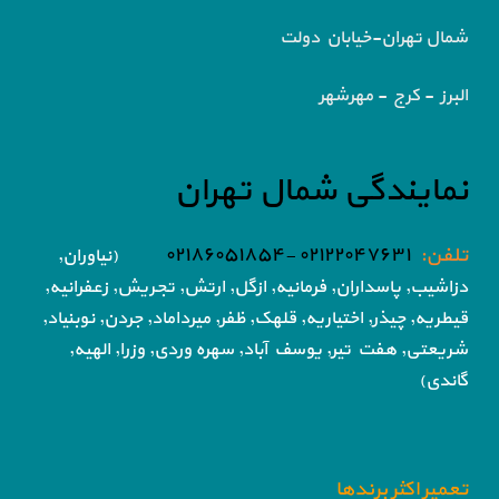
شمال تهران-خیابان دولت
البرز - کرج - مهرشهر
نمایندگی شمال تهران
تلفن:
۰۲۱۲۲۰۴۷۶۳۱ -۰۲۱۸۶۰۵۱۸۵۴
(نیاوران,
دزاشیب, پاسداران, فرمانیه, ازگل, ارتش,
تجریش, زعفرانیه,
قیطریه, چیذر, اختیاریه,
قلهک, ظفر, میرداماد, جردن, نوبنیاد,
شریعتی, هفت تیر,
یوسف آباد, سهره وردی, وزرا, الهیه,
گاندی)
تعمیر اکثر برندها