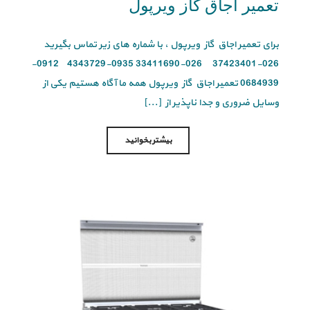
تعمیر اجاق گاز ویرپول
برای تعمیر اجاق گاز ویرپول ، با شماره های زیر تماس بگیرید
026-37423401 026-33411690 0935-4343729 0912-
0684939 تعمیر اجاق گاز ویرپول همه ما آگاه هستیم یکی از
وسایل ضروری و جدا ناپذیر از [...]
بیشتر بخوانید