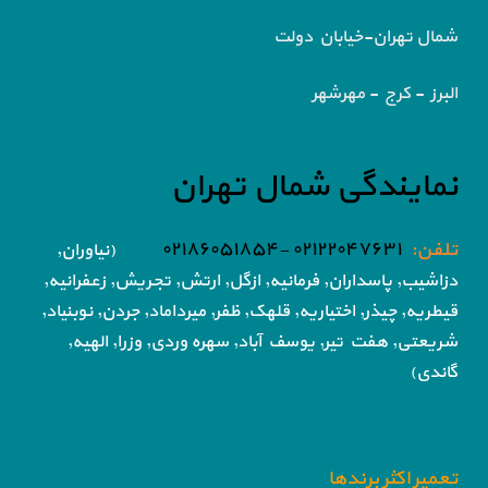
شمال تهران-خیابان دولت
البرز - کرج - مهرشهر
نمایندگی شمال تهران
تلفن:
۰۲۱۲۲۰۴۷۶۳۱ -۰۲۱۸۶۰۵۱۸۵۴
(نیاوران,
دزاشیب, پاسداران, فرمانیه, ازگل, ارتش,
تجریش, زعفرانیه,
قیطریه, چیذر, اختیاریه,
قلهک, ظفر, میرداماد, جردن, نوبنیاد,
شریعتی, هفت تیر,
یوسف آباد, سهره وردی, وزرا, الهیه,
گاندی)
تعمیر اکثر برندها