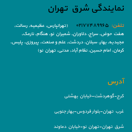
نمایندگی شرق تهران
تلفن:
۰۲۱۷۷۴۸۹۹۶۵
(تهرانپارس, عظیمیه, رسالت,
هفت حوض,
سراج, دلاوران, شمیران نو, هنگام, نارمک,
مجیدیه, بهار, سبلان, دردشت, علم و صنعت,
پیروزی, پلیس,
کرمان, امام حسین, نظام آباد,
مدنی, تهران نو)
آدرس
کرج-گوهردشت-خیابان بهشتی
غرب تهران-بلوار فردوس-بهار جنوبی
شرق تهران-تهران نو-خیابان دماوند