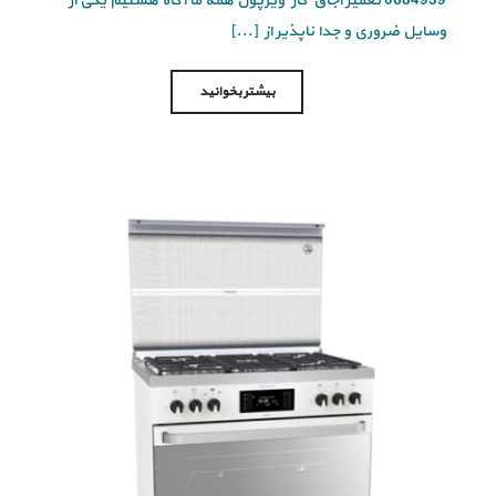
0684939 تعمیر اجاق گاز ویرپول همه ما آگاه هستیم یکی از
وسایل ضروری و جدا ناپذیر از [...]
بیشتر بخوانید