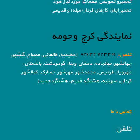
تعمیرو تعویض قطعات مورد نیاز هود
تعمیر اجاق گاز‌های فردار (مبله) و قدیمی
نمایندگی کرج وحومه
تلفن:
۰۲۶۳۴۷۲۳۴۰۱
(عظیمیه, طالقانی, مصباح, گلشهر,
جهانشهر, میانجاده, دهقان ویلا,
گوهردشت, باغستان,
مهرویلا,
فردیس, محمدشهر, مهرشهر,
حصارک, کمالشهر,
کردان,
سهیلیه, هشتگرد قدیم, هشتگرد جدید)
تماس با ما
تلفن