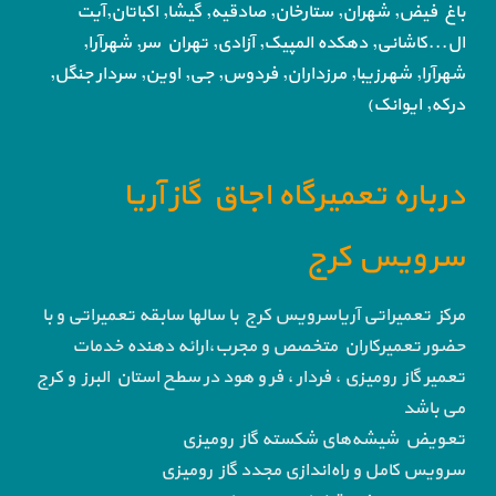
باغ فیض,
شهران, ستارخان, صادقیه, گیشا,
اکباتان,آیت
ال...کاشانی, دهکده المپیک, آزادی,
تهران سر, شهرآرا,
شهرآرا, شهرزیبا, مرزداران, فردوس,
جی, اوین, سردار جنگل,
درکه, ایوانک)
درباره تعمیرگاه اجاق گاز آریا
سرویس کرج
مرکز تعمیراتی آریاسرویس کرج با سالها سابقه تعمیراتی و با
حضور تعمیرکاران متخصص و مجرب،ارائه دهنده خدمات
تعمیر گاز رومیزی ، فردار ، فر و هود در سطح استان البرز و کرج
می باشد
تعویض شیشه‌های شکسته گاز رومیزی
سرویس کامل و راه‌اندازی مجدد گاز رومیزی