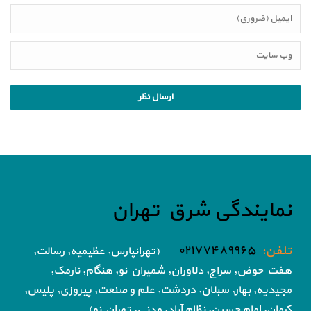
نمایندگی شرق تهران
تلفن:
۰۲۱۷۷۴۸۹۹۶۵
(تهرانپارس, عظیمیه, رسالت,
هفت حوض,
سراج, دلاوران, شمیران نو, هنگام, نارمک,
مجیدیه, بهار, سبلان, دردشت, علم و صنعت,
پیروزی, پلیس,
کرمان, امام حسین, نظام آباد,
مدنی, تهران نو)