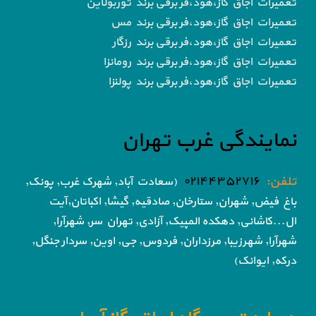
تعمیرات اجاق گاز،هود،فر برقی برند توربولاین
تعمیرات اجاق گاز،هود،فر برقی برند مس
تعمیرات اجاق گاز،هود،فر برقی برند رزگار
تعمیرات اجاق گاز،هود،فر برقی برند رومانزا
تعمیرات اجاق گاز،هود،فر برقی برند پولنزا
نمایندگی غرب تهران
تلفن:
۰۲۱۴۴۳۵۲۷۱۶
(سعادت آباد, شهرک غرب, پونک,
باغ فیض,
شهران, ستارخان, صادقیه, گیشا,
اکباتان,آیت
ال...کاشانی, دهکده المپیک, آزادی,
تهران سر, شهرآرا,
شهرآرا, شهرزیبا, مرزداران, فردوس,
جی, اوین, سردار جنگل,
درکه, ایوانک)