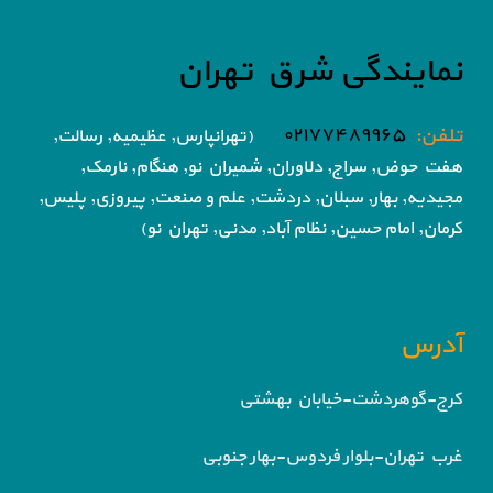
نمایندگی شرق تهران
تلفن:
۰۲۱۷۷۴۸۹۹۶۵
(تهرانپارس, عظیمیه, رسالت,
هفت حوض,
سراج, دلاوران, شمیران نو, هنگام, نارمک,
مجیدیه, بهار, سبلان, دردشت, علم و صنعت,
پیروزی, پلیس,
کرمان, امام حسین, نظام آباد,
مدنی, تهران نو)
آدرس
کرج-گوهردشت-خیابان بهشتی
غرب تهران-بلوار فردوس-بهار جنوبی