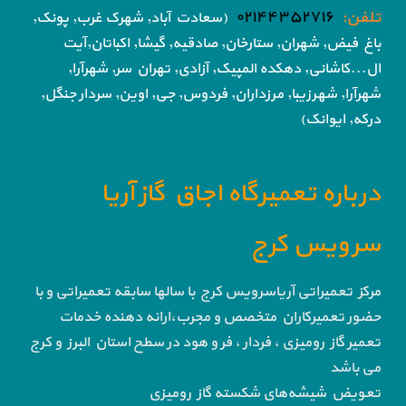
تلفن:
۰۲۱۴۴۳۵۲۷۱۶
(سعادت آباد, شهرک غرب, پونک,
باغ فیض,
شهران, ستارخان, صادقیه, گیشا,
اکباتان,آیت
ال...کاشانی, دهکده المپیک, آزادی,
تهران سر, شهرآرا,
شهرآرا, شهرزیبا, مرزداران, فردوس,
جی, اوین, سردار جنگل,
درکه, ایوانک)
درباره تعمیرگاه اجاق گاز آریا
سرویس کرج
مرکز تعمیراتی آریاسرویس کرج با سالها سابقه تعمیراتی و با
حضور تعمیرکاران متخصص و مجرب،ارائه دهنده خدمات
تعمیر گاز رومیزی ، فردار ، فر و هود در سطح استان البرز و کرج
می باشد
تعویض شیشه‌های شکسته گاز رومیزی