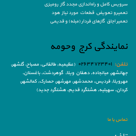
سرویس کامل و راه‌اندازی مجدد گاز رومیزی
تعمیرو تعویض قطعات مورد نیاز هود
تعمیر اجاق گاز‌های فردار (مبله) و قدیمی
نمایندگی کرج وحومه
تلفن:
۰۲۶۳۴۷۲۳۴۰۱
(عظیمیه, طالقانی, مصباح, گلشهر,
جهانشهر, میانجاده, دهقان ویلا,
گوهردشت, باغستان,
مهرویلا,
فردیس, محمدشهر, مهرشهر,
حصارک, کمالشهر,
کردان,
سهیلیه, هشتگرد قدیم, هشتگرد جدید)
تماس با ما