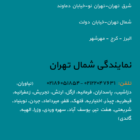
شرق تهران-تهران نو-خیابان دماوند
شمال تهران-خیابان دولت
البرز - کرج - مهرشهر
نمایندگی شمال تهران
تلفن:
۰۲۱۲۲۰۴۷۶۳۱ -۰۲۱۸۶۰۵۱۸۵۴
(نیاوران,
دزاشیب, پاسداران, فرمانیه, ازگل, ارتش,
تجریش, زعفرانیه,
قیطریه, چیذر, اختیاریه,
قلهک, ظفر, میرداماد, جردن, نوبنیاد,
شریعتی, هفت تیر,
یوسف آباد, سهره وردی, وزرا, الهیه,
گاندی)