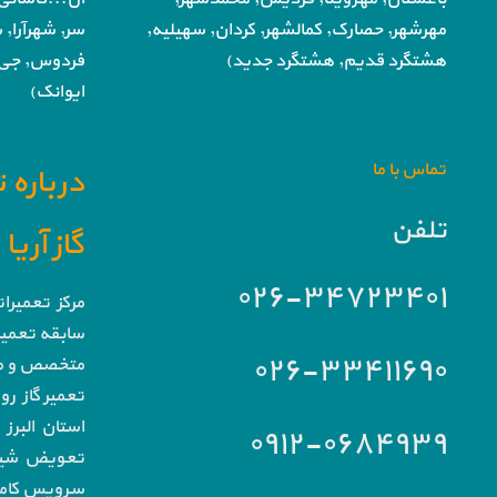
مهرشهر,
حصارک, کمالشهر, کردان,
سهیلیه,
سر, شهرآرا, ش
هشتگرد قدیم, هشتگرد جدید)
فردوس,
جی,
ایوانک)
تماس با ما
درباره 
تلفن
گاز آری
۰۲۶-۳۴۷۲۳۴۰۱
مرکز تعمیرا
سابقه تعمیرا
۰۲۶-۳۳۴۱۱۶۹۰
متخصص و مج
تعمیر گاز رو
استان البرز
۰۹۱۲-۰۶۸۴۹۳۹
تعویض شیشه
سرویس کامل 