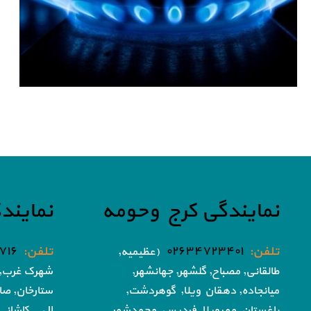
نمایندگی کرج وحومه
نمایند
تلفن:
۰۲۶۳۴۷۲۳۴۰۱
تلفن:
۷۱۶
(عظیمیه,
طالقانی, مصباح, گلشهر,
جهانشهر,
شهرک غرب, 
میانجاده, دهقان ویلا,
گوهردشت,
ستارخان, صا
باغستان, مهرویلا,
فردیس, محمدشهر,
ال...کاشانی