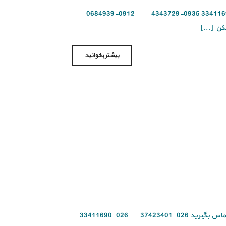
برای تعمیر گازفرنتا با آریاسرویس تماس بگیرید 026-37423401 026-33411690 0935-4343729 0912-0684939
کن [...]
بیشتر بخوانید
برای تعمیر اجاق گاز لامیرا یکی از تلفن های زیر را لمس نمایید و با آریاسرویس تماس بگیرید 026-37423401 026-33411690