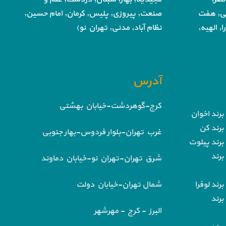
تی, هفت
صنعت,
پیروزی, پلیس, کرمان, امام حسین,
, الهیه,
نظام آباد,
مدنی, تهران نو)
آدرس
کرج-گوهردشت-خیابان بهشتی
برند اخوان
برند کن
غرب تهران-بلوار فردوس-بهار جنوبی
برند پیلوت
برند
شرق تهران-تهران نو-خیابان دماوند
رند لوفرا
شمال تهران-خیابان دولت
برند
البرز - کرج - مهرشهر