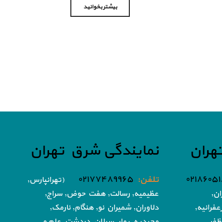
بیشتر بخوانید
هران
نمایندگی شرق تهران
تلفن:
۰۲۱۷۷۴۸۹۹۶۵
(تهرانپارس,
ان,
عظیمیه, رسالت, هفت حوض,
سراج,
فرانیه,
دلاوران, شمیران نو, هنگام, نارمک,
ظفر,
مجیدیه, بهار, سبلان, دردشت, علم و