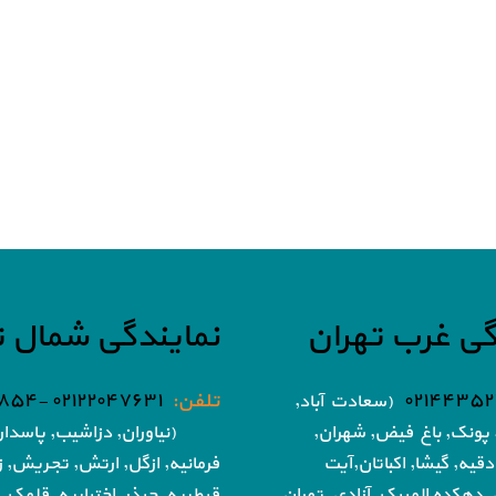
گی غرب تهران
نمایندگی شمال ت
۰۲۱۴۴۳۵۲
تلفن:
۰۲۱۲۲۰۴۷۶۳۱ -۰۲۱۸۶۰۵۱۸۵۴
(سعادت آباد,
پونک, باغ فیض,
شهران,
(نیاوران, دزاشیب, پاسدار
دقیه, گیشا,
اکباتان,آیت
فرمانیه, ازگل, ارتش,
تجریش, زع
, دهکده المپیک, آزادی,
تهران
قیطریه, چیذر, اختیاریه,
قلهک, 