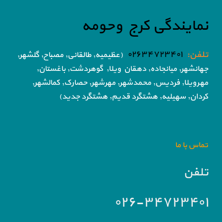
نمایندگی کرج وحومه
تلفن:
۰۲۶۳۴۷۲۳۴۰۱
(عظیمیه, طالقانی, مصباح, گلشهر,
جهانشهر, میانجاده, دهقان ویلا,
گوهردشت, باغستان,
مهرویلا,
فردیس, محمدشهر, مهرشهر,
حصارک, کمالشهر,
کردان,
سهیلیه, هشتگرد قدیم, هشتگرد جدید)
تماس با ما
تلفن
۰۲۶-۳۴۷۲۳۴۰۱