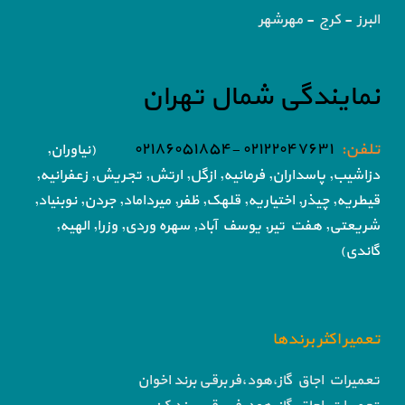
البرز - کرج - مهرشهر
نمایندگی شمال تهران
تلفن:
۰۲۱۲۲۰۴۷۶۳۱ -۰۲۱۸۶۰۵۱۸۵۴
(نیاوران,
دزاشیب, پاسداران, فرمانیه, ازگل, ارتش,
تجریش, زعفرانیه,
قیطریه, چیذر, اختیاریه,
قلهک, ظفر, میرداماد, جردن, نوبنیاد,
شریعتی, هفت تیر,
یوسف آباد, سهره وردی, وزرا, الهیه,
گاندی)
تعمیر اکثر برندها
تعمیرات اجاق گاز،هود،فر برقی برند اخوان