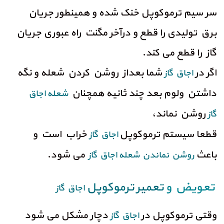
سر سیم ترموکوپل خنک شده و همینطور جریان
برق تولیدی را قطع و درآخر مگنت راه عبوری جریان
گاز را قطع می کند.
اگر در
شما بعداز روشن کردن شعله و نگه
اجاق گاز
داشتن ولوم بعد چند ثانیه همچنان
شعله اجاق
روشن نماند،
گاز
قطعا سیستم ترموکوپل
خراب است و
اجاق گاز
باعث
می شود.
روشن نماندن شعله اجاق گاز
تعویض و
تعمیر ترموکوپل
اجاق گاز
وقتی ترموکوپل در
دچار مشکل می شود
اجاق گاز