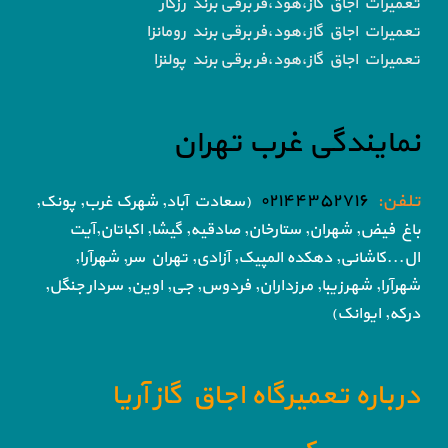
تعمیرات اجاق گاز،هود،فر برقی برند رزگار
تعمیرات اجاق گاز،هود،فر برقی برند رومانزا
تعمیرات اجاق گاز،هود،فر برقی برند پولنزا
نمایندگی غرب تهران
تلفن:
۰۲۱۴۴۳۵۲۷۱۶
(سعادت آباد, شهرک غرب, پونک,
باغ فیض,
شهران, ستارخان, صادقیه, گیشا,
اکباتان,آیت
ال...کاشانی, دهکده المپیک, آزادی,
تهران سر, شهرآرا,
شهرآرا, شهرزیبا, مرزداران, فردوس,
جی, اوین, سردار جنگل,
درکه, ایوانک)
درباره تعمیرگاه اجاق گاز آریا