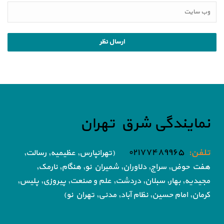
نمایندگی شرق تهران
تلفن:
۰۲۱۷۷۴۸۹۹۶۵
(تهرانپارس, عظیمیه, رسالت,
هفت حوض,
سراج, دلاوران, شمیران نو, هنگام, نارمک,
مجیدیه, بهار, سبلان, دردشت, علم و صنعت,
پیروزی, پلیس,
کرمان, امام حسین, نظام آباد,
مدنی, تهران نو)