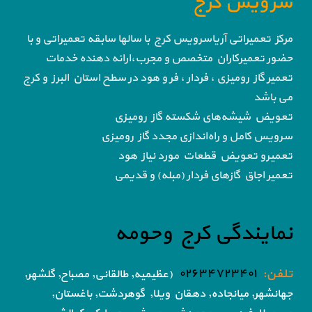
سرویس کرج
مرکز تعمیراتی آریاسرویس کرج با سالها سابقه تعمیراتی و با
حضور تعمیرکاران متخصص و مجرب،ارائه دهنده خدمات
تعمیر گاز رومیزی ، فردار ، فر و هود در سطح استان البرز و کرج
می باشد
تعویض شیشه‌های شکسته گاز رومیزی
سرویس کامل و راه‌اندازی مجدد گاز رومیزی
تعمیرو تعویض قطعات مورد نیاز هود
تعمیر اجاق گاز‌های فردار (مبله) و قدیمی
نمایندگی کرج وحومه
تلفن:
۰۲۶۳۴۷۲۳۴۰۱
(عظیمیه, طالقانی, مصباح, گلشهر,
جهانشهر, میانجاده, دهقان ویلا,
گوهردشت, باغستان,