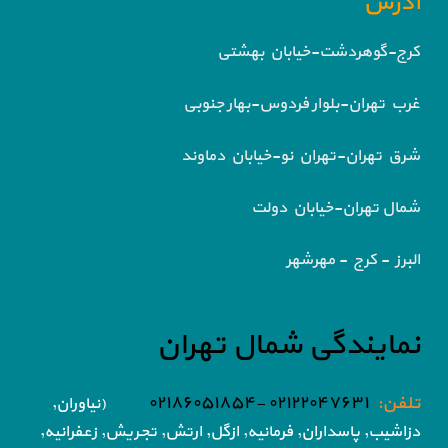
آدرس
کرج-گوهردشت-خیابان بهشتی
غرب تهران-بلوار فردوس-بهار جنوبی
شرق تهران-تهران نو-خیابان دماوند
شمال تهران-خیابان دولت
البرز - کرج - مهرشهر
نمایندگی شمال تهران
تلفن:
۰۲۱۲۲۰۴۷۶۳۱ -۰۲۱۸۶۰۵۱۸۵۴
(نیاوران,
دزاشیب, پاسداران, فرمانیه, ازگل, ارتش,
تجریش, زعفرانیه,