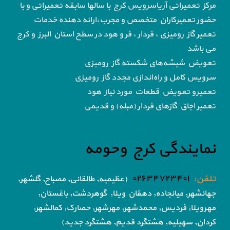
مرکز تعمیراتی آریاسرویس کرج با سالها سابقه تعمیراتی و با
حضور تعمیرکاران متخصص و مجرب،ارائه دهنده خدمات
تعمیر گاز رومیزی ، فردار ، فر و هود در سطح استان البرز و کرج
می باشد
تعویض شیشه‌های شکسته گاز رومیزی
سرویس کامل و راه‌اندازی مجدد گاز رومیزی
تعمیرو تعویض قطعات مورد نیاز هود
تعمیر اجاق گاز‌های فردار (مبله) و قدیمی
نمایندگی کرج وحومه
تلفن:
۰۲۶۳۴۷۲۳۴۰۱
(عظیمیه, طالقانی, مصباح, گلشهر,
جهانشهر, میانجاده, دهقان ویلا,
گوهردشت, باغستان,
مهرویلا,
فردیس, محمدشهر, مهرشهر,
حصارک, کمالشهر,
کردان,
سهیلیه, هشتگرد قدیم, هشتگرد جدید)