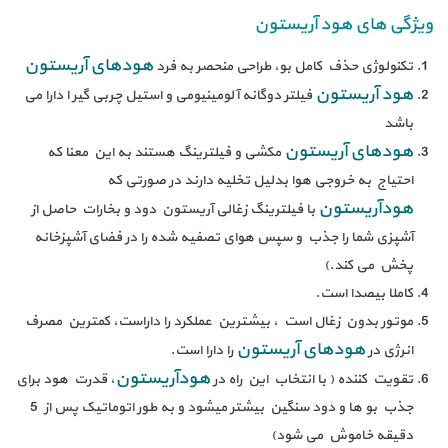
ویژگی های هود آریستون
هودهای آریستون
تکنولوژی حذف کامل بو، طراحی منحصر به فرد
هود آریستون
فیلتر دوگانه آلومینیومی و استیل چربی گیر ا دارا می
باشد
هودهای آریستون
مکشی و فیلترینگ هستند به این معنا که
احتیاج به خروجی هوا بدلیل تخلیه دارند در صورتی که
هودآریستون
با فیلترینگ زغالی آریستون دود و بخارات حاصل از
آشپزی شما را جذب و سپس هوای تصفیه شده را در فضای آشپزخانه
پخش می کند.)
کاملا بیصدا است.
موتور بدون زغال است ، بیشترین عملکرد را داراست، کمترین مصرف
هودهای آریستون
انرژی در
را دارا است.
هودآریستون
تقویت کننده ( با انتخاب این راه در
، قدرت هود برای
جذب بو ها و دود سنگین بیشتر میشود و به طور اتوماتیک پس از 5
دقیقه خاموش می شود)