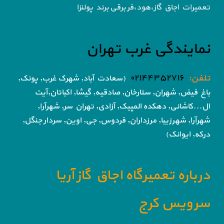
تعمیرات اجاق گاز،هود،فر برقی برند پولنزا
نمایندگی غرب تهران
تلفن:
۰۲۱۴۴۳۵۲۷۱۶
(سعادت آباد, شهرک غرب, پونک,
باغ فیض,
شهران, ستارخان, صادقیه, گیشا,
اکباتان,آیت
ال...کاشانی, دهکده المپیک, آزادی,
تهران سر, شهرآرا,
شهرآرا, شهرزیبا, مرزداران, فردوس,
جی, اوین, سردار جنگل,
درکه, ایوانک)
درباره تعمیرگاه اجاق گاز آریا
سرویس کرج