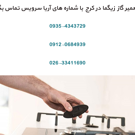
عمیر گاز زیگما در کرج با شماره های آریا سرویس تماس بگ
0935-4343729
0912-0684939
026-33411690