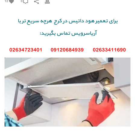
12
0
برای تعمیر هود داتیس در کرج هرچه سریع تر با
آریاسرویس تماس بگیرید:
02634723401
09120684939
02633411690