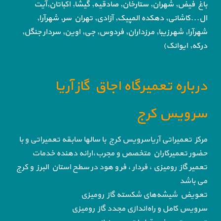
باغ فیض,
شهران, ستارخان, صادقیه, گیشا,
اکباتان,آیت
ال...کاشانی, دهکده المپیک, آزادی,
تهران سر, شهرآرا,
شهرآرا, شهرزیبا, مرزداران, فردوس,
جی, اوین, سردار جنگل,
درکه, ایوانک)
درباره تعمیرگاه اجاق گاز آریا
سرویس کرج
مرکز تعمیراتی آریاسرویس کرج با سالها سابقه تعمیراتی و با
حضور تعمیرکاران متخصص و مجرب،ارائه دهنده خدمات
تعمیر گاز رومیزی ، فردار ، فر و هود در سطح استان البرز و کرج
می باشد
تعویض شیشه‌های شکسته گاز رومیزی
سرویس کامل و راه‌اندازی مجدد گاز رومیزی