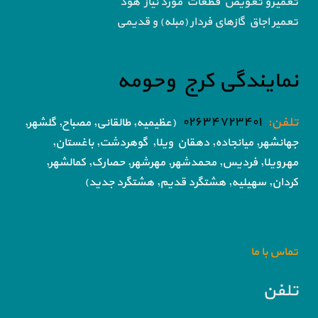
تعمیرو تعویض قطعات مورد نیاز هود
تعمیر اجاق گاز‌های فردار (مبله) و قدیمی
نمایندگی کرج وحومه
تلفن:
۰۲۶۳۴۷۲۳۴۰۱
(عظیمیه, طالقانی, مصباح, گلشهر,
جهانشهر, میانجاده, دهقان ویلا,
گوهردشت, باغستان,
مهرویلا,
فردیس, محمدشهر, مهرشهر,
حصارک, کمالشهر,
کردان,
سهیلیه, هشتگرد قدیم, هشتگرد جدید)
تماس با ما
تلفن