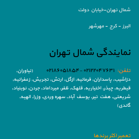
شمال تهران-خیابان دولت
البرز - کرج - مهرشهر
نمایندگی شمال تهران
تلفن:
۰۲۱۲۲۰۴۷۶۳۱ -۰۲۱۸۶۰۵۱۸۵۴
(نیاوران,
دزاشیب, پاسداران, فرمانیه, ازگل, ارتش,
تجریش, زعفرانیه,
قیطریه, چیذر, اختیاریه,
قلهک, ظفر, میرداماد, جردن, نوبنیاد,
شریعتی, هفت تیر,
یوسف آباد, سهره وردی, وزرا, الهیه,
گاندی)
تعمیر اکثر برندها