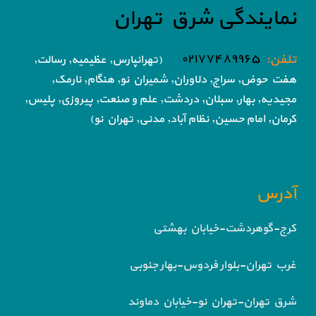
نمایندگی شرق تهران
تلفن:
۰۲۱۷۷۴۸۹۹۶۵
(تهرانپارس, عظیمیه, رسالت,
هفت حوض,
سراج, دلاوران, شمیران نو, هنگام, نارمک,
مجیدیه, بهار, سبلان, دردشت, علم و صنعت,
پیروزی, پلیس,
کرمان, امام حسین, نظام آباد,
مدنی, تهران نو)
آدرس
کرج-گوهردشت-خیابان بهشتی
غرب تهران-بلوار فردوس-بهار جنوبی
شرق تهران-تهران نو-خیابان دماوند