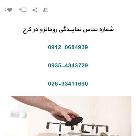
0
0
شماره تماس نمایندگی رومانزو در کرج
0912-0684939
0935-4343729
026-33411690