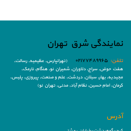
نمایندگی شرق تهران
تلفن:
۰۲۱۷۷۴۸۹۹۶۵
(تهرانپارس, عظیمیه, رسالت,
هفت حوض,
سراج, دلاوران, شمیران نو, هنگام, نارمک,
مجیدیه, بهار, سبلان, دردشت, علم و صنعت,
پیروزی, پلیس,
کرمان, امام حسین, نظام آباد,
مدنی, تهران نو)
آدرس
کرج-گوهردشت-خیابان بهشتی