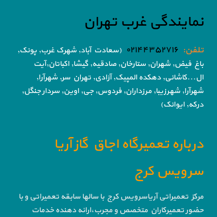
نمایندگی غرب تهران
تلفن:
۰۲۱۴۴۳۵۲۷۱۶
(سعادت آباد, شهرک غرب, پونک,
باغ فیض,
شهران, ستارخان, صادقیه, گیشا,
اکباتان,آیت
ال...کاشانی, دهکده المپیک, آزادی,
تهران سر, شهرآرا,
شهرآرا, شهرزیبا, مرزداران, فردوس,
جی, اوین, سردار جنگل,
درکه, ایوانک)
درباره تعمیرگاه اجاق گاز آریا
سرویس کرج
مرکز تعمیراتی آریاسرویس کرج با سالها سابقه تعمیراتی و با
حضور تعمیرکاران متخصص و مجرب،ارائه دهنده خدمات