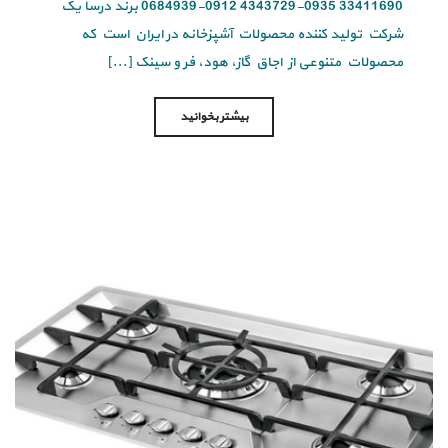
33411690 0935-4343729 0912-0684939 برند درسا یک
شرکت تولید کننده محصولات آشپزخانه در ایران است که
محصولات متنوعی از اجاق گاز، هود، فر و سینک [...]
بیشتر بخوانید