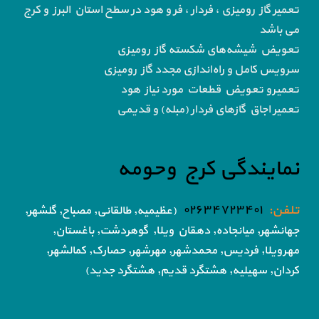
تعمیر گاز رومیزی ، فردار ، فر و هود در سطح استان البرز و کرج
می باشد
تعویض شیشه‌های شکسته گاز رومیزی
سرویس کامل و راه‌اندازی مجدد گاز رومیزی
تعمیرو تعویض قطعات مورد نیاز هود
تعمیر اجاق گاز‌های فردار (مبله) و قدیمی
نمایندگی کرج وحومه
تلفن:
۰۲۶۳۴۷۲۳۴۰۱
(عظیمیه, طالقانی, مصباح, گلشهر,
جهانشهر, میانجاده, دهقان ویلا,
گوهردشت, باغستان,
مهرویلا,
فردیس, محمدشهر, مهرشهر,
حصارک, کمالشهر,
کردان,
سهیلیه, هشتگرد قدیم, هشتگرد جدید)