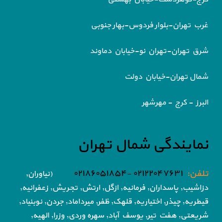
غرب تهران-بلوار فردوس-بهار جنوبی
شرق تهران-تهران نو-خیابان دماوند
شمال تهران-خیابان دولت
البرز - کرج - مهرشهر
نمایندگی شمال تهران
تلفن:
۰۲۱۲۲۰۴۷۶۳۱ -۰۲۱۸۶۰۵۱۸۵۴
(نیاوران,
دزاشیب, پاسداران, فرمانیه, ازگل, ارتش,
تجریش, زعفرانیه,
قیطریه, چیذر, اختیاریه,
قلهک, ظفر, میرداماد, جردن, نوبنیاد,
شریعتی, هفت تیر,
یوسف آباد, سهره وردی, وزرا, الهیه,