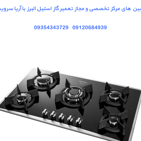
ین های مرکز تخصصی و مجاز تعمیر گاز استیل البرز با آریا سر
09354343729
09120684939