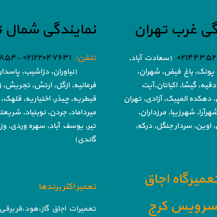
گی غرب تهران
نمایندگی شمال ت
۰۲۱۴۴۳۵۲
تلفن:
۰۲۱۲۲۰۴۷۶۳۱ -۰۲۱۸۶۰۵۱۸۵۴
(سعادت آباد,
پونک, باغ فیض,
شهران,
(نیاوران, دزاشیب, پاسدار
دقیه, گیشا,
اکباتان,آیت
فرمانیه, ازگل, ارتش,
تجریش, زع
, دهکده المپیک, آزادی,
تهران
قیطریه, چیذر, اختیاریه,
قلهک, 
هرآرا, شهرزیبا, مرزداران,
میرداماد, جردن, نوبنیاد, شریع
 اوین, سردار جنگل, درکه,
تیر,
یوسف آباد, سهره وردی, وزرا
گاندی)
تعمیرگاه اجاق
تعمیر اکثر برندها
ا سرویس کرج
تعمیرات اجاق گاز،هود،فر برقی 