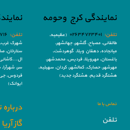
نمایندگی کرج وحومه
نمایند
تلفن:
۰۲۶۳۴۷۲۳۴۰۱
تلفن:
۷۱۶
(عظیمیه,
طالقانی, مصباح, گلشهر,
جهانشهر,
شهرک غرب, 
میانجاده, دهقان ویلا,
گوهردشت,
ستارخان, صا
باغستان, مهرویلا,
فردیس, محمدشهر,
ال...کاشانی
مهرشهر,
حصارک, کمالشهر, کردان,
سهیلیه,
سر, شهرآرا, ش
هشتگرد قدیم, هشتگرد جدید)
فردوس,
جی,
ایوانک)
تماس با ما
درباره 
تلفن
گاز آری