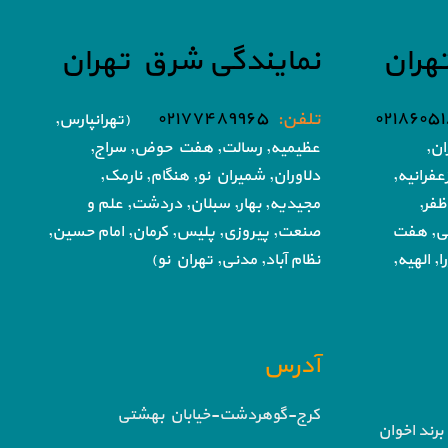
هران
نمایندگی شرق تهران
تلفن:
۰۲۱۷۷۴۸۹۹۶۵
(تهرانپارس,
ان,
عظیمیه, رسالت, هفت حوض,
سراج,
فرانیه,
دلاوران, شمیران نو, هنگام, نارمک,
ظفر,
مجیدیه, بهار, سبلان, دردشت, علم و
تی, هفت
صنعت,
پیروزی, پلیس, کرمان, امام حسین,
, الهیه,
نظام آباد,
مدنی, تهران نو)
آدرس
کرج-گوهردشت-خیابان بهشتی
برند اخوان