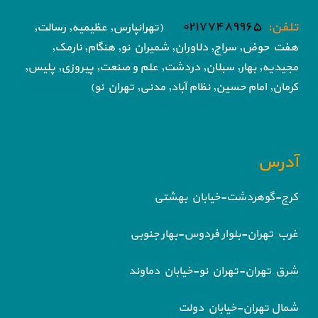
تلفن:
۰۲۱۷۷۴۸۹۹۶۵
(تهرانپارس, عظیمیه, رسالت,
هفت حوض,
سراج, دلاوران, شمیران نو, هنگام, نارمک,
مجیدیه, بهار, سبلان, دردشت, علم و صنعت,
پیروزی, پلیس,
کرمان, امام حسین, نظام آباد,
مدنی, تهران نو)
آدرس
کرج-گوهردشت-خیابان بهشتی
غرب تهران-بلوار فردوس-بهار جنوبی
شرق تهران-تهران نو-خیابان دماوند
شمال تهران-خیابان دولت