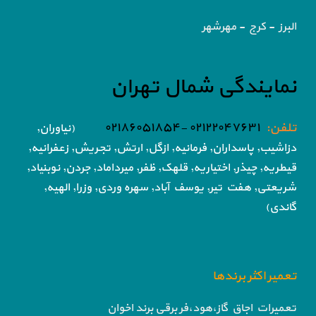
البرز - کرج - مهرشهر
نمایندگی شمال تهران
تلفن:
۰۲۱۲۲۰۴۷۶۳۱ -۰۲۱۸۶۰۵۱۸۵۴
(نیاوران,
دزاشیب, پاسداران, فرمانیه, ازگل, ارتش,
تجریش, زعفرانیه,
قیطریه, چیذر, اختیاریه,
قلهک, ظفر, میرداماد, جردن, نوبنیاد,
شریعتی, هفت تیر,
یوسف آباد, سهره وردی, وزرا, الهیه,
گاندی)
تعمیر اکثر برندها
تعمیرات اجاق گاز،هود،فر برقی برند اخوان