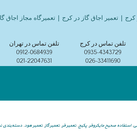
کرج | تعمیر اجاق گاز در کرج | تعمیرگاه مجاز اجاق گا
تلفن تماس در کرج
تلفن تماس در تهران
0912-0684939
0935-4343729
021-22047631
026-33411690
ی
,
استفاده صحیح مایکروفر
,
پکیج
,
تعمیر فر
,
تعمیر گاز
,
تعمیر هود
,
دسته‌بندی ن