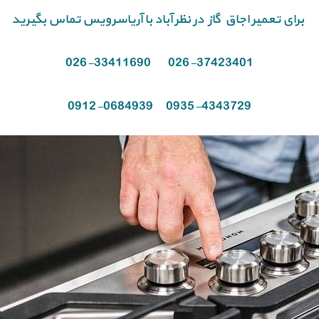
برای تعمیر اجاق گاز در نظر آباد با آریاسرویس تماس بگیرید
026-33411690
026-37423401
0912-0684939
0935-4343729