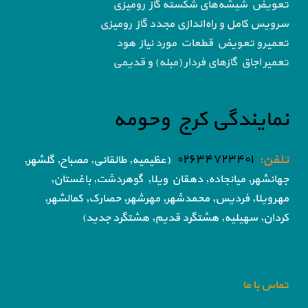
تعویض شیشه‌های شکسته گاز رومیزی
سرویس کامل و راه‌اندازی مجدد گاز رومیزی
تعمیرو تعویض قطعات مورد نیاز هود
تعمیر اجاق گاز‌های فردار (مبله) و قدیمی
نمایندگی کرج وحومه
تلفن:
۰۲۶۳۴۷۲۳۴۰۱
(عظیمیه, طالقانی, مصباح, گلشهر,
جهانشهر, میانجاده, دهقان ویلا,
گوهردشت, باغستان,
مهرویلا,
فردیس, محمدشهر, مهرشهر,
حصارک, کمالشهر,
کردان,
سهیلیه, هشتگرد قدیم, هشتگرد جدید)
تماس با ما