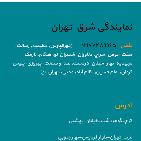
نمایندگی شرق تهران
تلفن:
۰۲۱۷۷۴۸۹۹۶۵
(تهرانپارس, عظیمیه, رسالت,
هفت حوض,
سراج, دلاوران, شمیران نو, هنگام, نارمک,
مجیدیه, بهار, سبلان, دردشت, علم و صنعت,
پیروزی, پلیس,
کرمان, امام حسین, نظام آباد,
مدنی, تهران نو)
آدرس
کرج-گوهردشت-خیابان بهشتی
غرب تهران-بلوار فردوس-بهار جنوبی