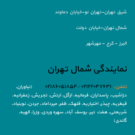
شرق تهران-تهران نو-خیابان دماوند
شمال تهران-خیابان دولت
البرز - کرج - مهرشهر
نمایندگی شمال تهران
تلفن:
۰۲۱۲۲۰۴۷۶۳۱ -۰۲۱۸۶۰۵۱۸۵۴
(نیاوران,
دزاشیب, پاسداران, فرمانیه, ازگل, ارتش,
تجریش, زعفرانیه,
قیطریه, چیذر, اختیاریه,
قلهک, ظفر, میرداماد, جردن, نوبنیاد,
شریعتی, هفت تیر,
یوسف آباد, سهره وردی, وزرا, الهیه,
گاندی)