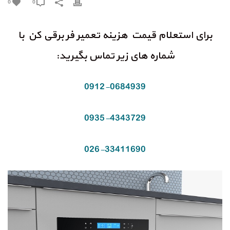
0
0
برای استعلام قیمت هزینه تعمیر فر برقی کن با
شماره های زیر تماس بگیرید:
0912-0684939
0935-4343729
026-33411690