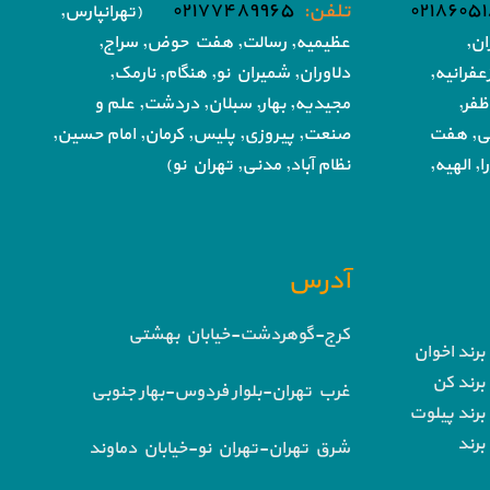
تلفن:
۰۲۱۷۷۴۸۹۹۶۵
(تهرانپارس,
ان,
عظیمیه, رسالت, هفت حوض,
سراج,
فرانیه,
دلاوران, شمیران نو, هنگام, نارمک,
ظفر,
مجیدیه, بهار, سبلان, دردشت, علم و
تی, هفت
صنعت,
پیروزی, پلیس, کرمان, امام حسین,
, الهیه,
نظام آباد,
مدنی, تهران نو)
آدرس
کرج-گوهردشت-خیابان بهشتی
برند اخوان
برند کن
غرب تهران-بلوار فردوس-بهار جنوبی
برند پیلوت
برند
شرق تهران-تهران نو-خیابان دماوند