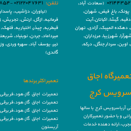
۰۲۱۴۴۳۵۲
تلفن:
۰۲۱۲۲۰۴۷۶۳۱ -۰۲۱۸۶۰۵۱۸۵۴
(سعادت آباد,
پونک, باغ فیض,
شهران,
(نیاوران, دزاشیب, پاسدار
دقیه, گیشا,
اکباتان,آیت
فرمانیه, ازگل, ارتش,
تجریش, زع
, دهکده المپیک, آزادی,
تهران
قیطریه, چیذر, اختیاریه,
قلهک, 
هرآرا, شهرزیبا, مرزداران,
میرداماد, جردن, نوبنیاد, شریع
 اوین, سردار جنگل, درکه,
تیر,
یوسف آباد, سهره وردی, وزرا
گاندی)
تعمیرگاه اجاق
تعمیر اکثر برندها
ا سرویس کرج
تعمیرات اجاق گاز،هود،فر برقی 
تعمیرات اجاق گاز،هود،فر برقی 
تی آریاسرویس کرج با سالها
تعمیرات اجاق گاز،هود،فر برقی 
تی و با حضور تعمیرکاران
تعمیرات اجاق گاز،هود،فر برقی 
رب،ارائه دهنده خدمات
آریستون