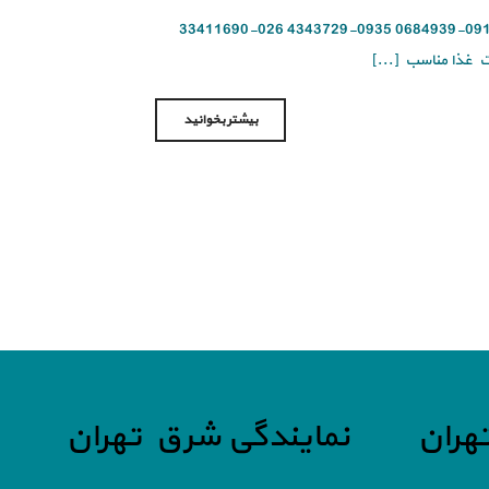
برای استعلام قیمت هزینه تعمیر فر برقی کن با شماره های زیر تماس بگیرید: 0912-0684939 0935-4343729 026-33411690
ت غذا مناسب [...]
بیشتر بخوانید
هران
نمایندگی شرق تهران