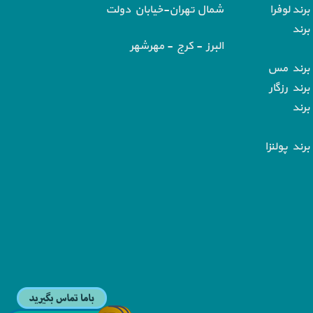
رند لوفرا
شمال تهران-خیابان دولت
برند
البرز - کرج - مهرشهر
 برند مس
رند رزگار
برند
رند پولنزا