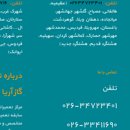
تلفن:
۰۲۶۳۴۷۲۳۴۰۱
تلفن:
۷۱۶
(عظیمیه,
طالقانی, مصباح, گلشهر,
جهانشهر,
شهرک غرب, 
میانجاده, دهقان ویلا,
گوهردشت,
ستارخان, صا
باغستان, مهرویلا,
فردیس, محمدشهر,
ال...کاشانی
مهرشهر,
حصارک, کمالشهر, کردان,
سهیلیه,
سر, شهرآرا, ش
هشتگرد قدیم, هشتگرد جدید)
فردوس,
جی,
ایوانک)
تماس با ما
درباره 
تلفن
گاز آری
۰۲۶-۳۴۷۲۳۴۰۱
مرکز تعمیرا
سابقه تعمیرا
۰۲۶-۳۳۴۱۱۶۹۰
متخصص و مج