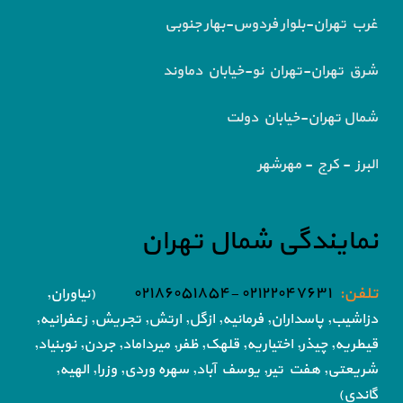
غرب تهران-بلوار فردوس-بهار جنوبی
شرق تهران-تهران نو-خیابان دماوند
شمال تهران-خیابان دولت
البرز - کرج - مهرشهر
نمایندگی شمال تهران
تلفن:
۰۲۱۲۲۰۴۷۶۳۱ -۰۲۱۸۶۰۵۱۸۵۴
(نیاوران,
دزاشیب, پاسداران, فرمانیه, ازگل, ارتش,
تجریش, زعفرانیه,
قیطریه, چیذر, اختیاریه,
قلهک, ظفر, میرداماد, جردن, نوبنیاد,
شریعتی, هفت تیر,
یوسف آباد, سهره وردی, وزرا, الهیه,
گاندی)