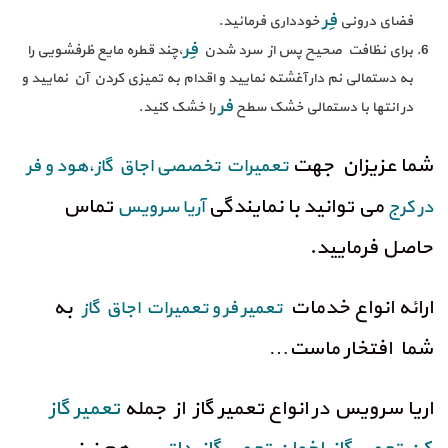
فِر
فضای درونی
خودداری فرمائید.
فِر
برای نظافت صحیح پس از سرد شدن
،چند قطره مایع ظرفشویی را
به دستمالی نم دار آغشته نمایید و اقدام به تمیزی کردن آن نمایید و
فر
در انتها با دستمالی خشک سطح
را خشک کنید.
شما عزیزان جهت
تعمیرات تخصصی اجاق گاز،هود و فر
می توانید با نمایندگی
تماس
در کرج
آریا سرویس
حاصل فرمایید.
ارائه انواع خدمات
به
تعمیر فر و تعمیرات اجاق گاز
شما افتخار ماست…
اریا سرویس در انواع تعمیر گاز از جمله
تعمیر گاز