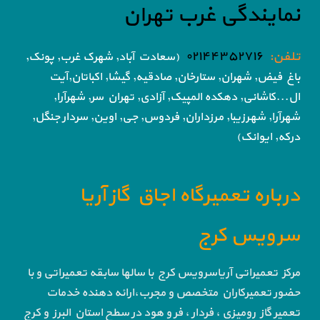
نمایندگی غرب تهران
تلفن:
۰۲۱۴۴۳۵۲۷۱۶
(سعادت آباد, شهرک غرب, پونک,
باغ فیض,
شهران, ستارخان, صادقیه, گیشا,
اکباتان,آیت
ال...کاشانی, دهکده المپیک, آزادی,
تهران سر, شهرآرا,
شهرآرا, شهرزیبا, مرزداران, فردوس,
جی, اوین, سردار جنگل,
درکه, ایوانک)
درباره تعمیرگاه اجاق گاز آریا
سرویس کرج
مرکز تعمیراتی آریاسرویس کرج با سالها سابقه تعمیراتی و با
حضور تعمیرکاران متخصص و مجرب،ارائه دهنده خدمات
تعمیر گاز رومیزی ، فردار ، فر و هود در سطح استان البرز و کرج