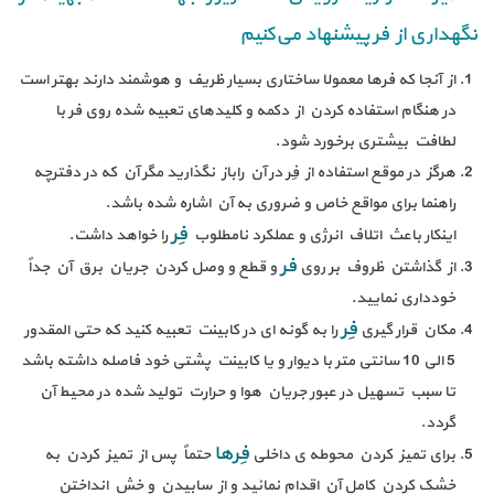
نگهداری از فر پیشنهاد می‌کنیم
از آنجا که فرها معمولا ساختاری بسیار ظریف و هوشمند دارند بهتر است
در هنگام استفاده کردن از دکمه و کلیدهای تعبیه شده روی فر با
لطافت بیشتری برخورد شود.
هرگز در موقع استفاده از فِر در آن راباز نگذارید مگر آن که در دفترچه
راهنما برای مواقع خاص و ضروری به آن اشاره شده باشد.
فِر
اینکار باعث اتلاف انرژی و عملکرد نامطلوب
را خواهد داشت.
فر
از گذاشتن ظروف بر روی
و قطع و وصل کردن جریان برق آن جداً
خودداری نمایید.
فِر
مکان قرار گیری
را به گونه ای در کابینت تعبیه کنید که حتی المقدور
5 الی 10 سانتی متر با دیوار و یا کابینت پشتی خود فاصله داشته باشد
تا سبب تسهیل در عبور جریان هوا و حرارت تولید شده در محیط آن
گردد.
فِرها
برای تمیز کردن محوطه ی داخلی
حتماً پس از تمیز کردن به
خشک کردن کامل آن اقدام نمائید و از سابیدن و خش انداختن