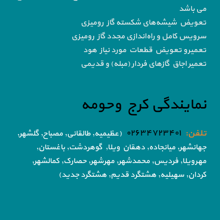
می باشد
تعویض شیشه‌های شکسته گاز رومیزی
سرویس کامل و راه‌اندازی مجدد گاز رومیزی
تعمیرو تعویض قطعات مورد نیاز هود
تعمیر اجاق گاز‌های فردار (مبله) و قدیمی
نمایندگی کرج وحومه
تلفن:
۰۲۶۳۴۷۲۳۴۰۱
(عظیمیه, طالقانی, مصباح, گلشهر,
جهانشهر, میانجاده, دهقان ویلا,
گوهردشت, باغستان,
مهرویلا,
فردیس, محمدشهر, مهرشهر,
حصارک, کمالشهر,
کردان,
سهیلیه, هشتگرد قدیم, هشتگرد جدید)