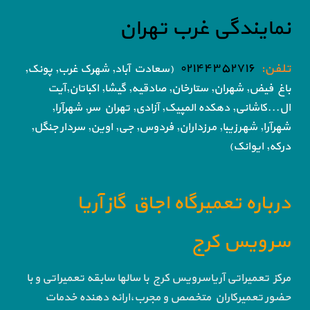
نمایندگی غرب تهران
تلفن:
۰۲۱۴۴۳۵۲۷۱۶
(سعادت آباد, شهرک غرب, پونک,
باغ فیض,
شهران, ستارخان, صادقیه, گیشا,
اکباتان,آیت
ال...کاشانی, دهکده المپیک, آزادی,
تهران سر, شهرآرا,
شهرآرا, شهرزیبا, مرزداران, فردوس,
جی, اوین, سردار جنگل,
درکه, ایوانک)
درباره تعمیرگاه اجاق گاز آریا
سرویس کرج
مرکز تعمیراتی آریاسرویس کرج با سالها سابقه تعمیراتی و با
حضور تعمیرکاران متخصص و مجرب،ارائه دهنده خدمات