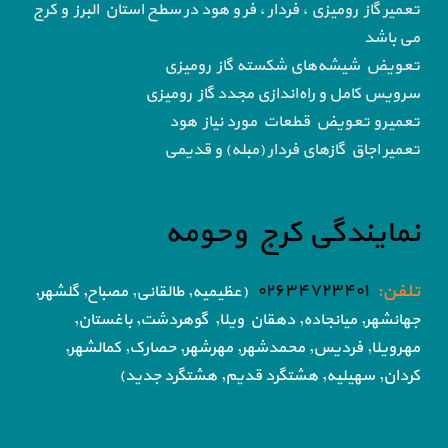
تعمیر گاز رومیزی ، فردار ، فر و هود در سطح استان البرز و کرج
می باشد
تعویض شیشه‌های شکسته گاز رومیزی
سرویس کامل و راه‌اندازی مجدد گاز رومیزی
تعمیرو تعویض قطعات مورد نیاز هود
تعمیر اجاق گاز‌های فردار (مبله) و قدیمی
نمایندگی کرج وحومه
تلفن:
۰۲۶۳۴۷۲۳۴۰۱
(عظیمیه, طالقانی, مصباح, گلشهر,
جهانشهر, میانجاده, دهقان ویلا,
گوهردشت, باغستان,
مهرویلا,
فردیس, محمدشهر, مهرشهر,
حصارک, کمالشهر,
کردان,
سهیلیه, هشتگرد قدیم, هشتگرد جدید)