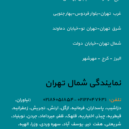
غرب تهران-بلوار فردوس-بهار جنوبی
شرق تهران-تهران نو-خیابان دماوند
شمال تهران-خیابان دولت
البرز - کرج - مهرشهر
نمایندگی شمال تهران
تلفن:
۰۲۱۲۲۰۴۷۶۳۱ -۰۲۱۸۶۰۵۱۸۵۴
(نیاوران,
دزاشیب, پاسداران, فرمانیه, ازگل, ارتش,
تجریش, زعفرانیه,
قیطریه, چیذر, اختیاریه,
قلهک, ظفر, میرداماد, جردن, نوبنیاد,
شریعتی, هفت تیر,
یوسف آباد, سهره وردی, وزرا, الهیه,