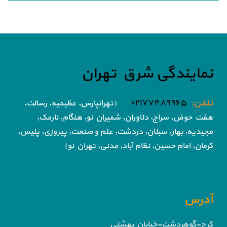
نمایندگی شرق تهران
تلفن:
۰۲۱۷۷۴۸۹۹۶۵
(تهرانپارس, عظیمیه, رسالت,
هفت حوض,
سراج, دلاوران, شمیران نو, هنگام, نارمک,
مجیدیه, بهار, سبلان, دردشت, علم و صنعت,
پیروزی, پلیس,
کرمان, امام حسین, نظام آباد,
مدنی, تهران نو)
آدرس
کرج-گوهردشت-خیابان بهشتی