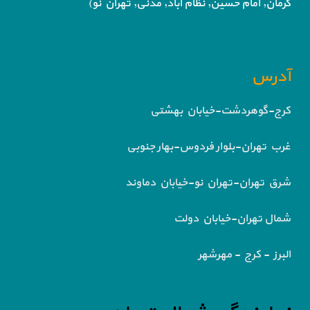
کرمان, امام حسین, نظام آباد,
مدنی, تهران نو)
آدرس
کرج-گوهردشت-خیابان بهشتی
غرب تهران-بلوار فردوس-بهار جنوبی
شرق تهران-تهران نو-خیابان دماوند
شمال تهران-خیابان دولت
البرز - کرج - مهرشهر