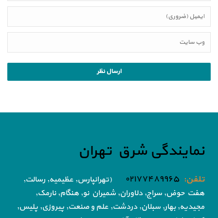
نمایندگی شرق تهران
تلفن:
۰۲۱۷۷۴۸۹۹۶۵
(تهرانپارس, عظیمیه, رسالت,
هفت حوض,
سراج, دلاوران, شمیران نو, هنگام, نارمک,
مجیدیه, بهار, سبلان, دردشت, علم و صنعت,
پیروزی, پلیس,