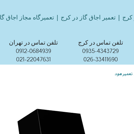
کرج | تعمیر اجاق گاز در کرج | تعمیرگاه مجاز اجاق گا
تلفن تماس در کرج
تلفن تماس در تهران
0912-0684939
0935-4343729
021-22047631
026-33411690
تعمیر هود