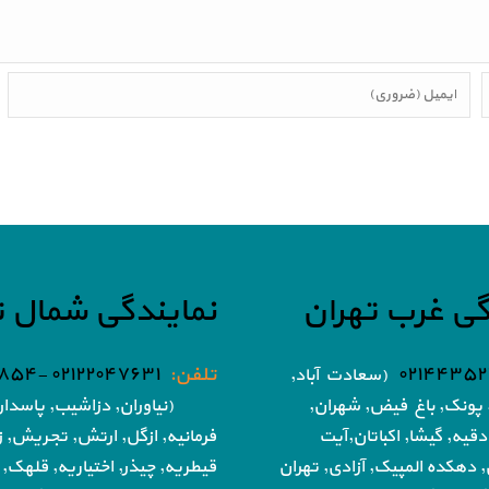
گی غرب تهران
نمایندگی شمال ت
۰۲۱۴۴۳۵۲
تلفن:
۰۲۱۲۲۰۴۷۶۳۱ -۰۲۱۸۶۰۵۱۸۵۴
(سعادت آباد,
پونک, باغ فیض,
شهران,
(نیاوران, دزاشیب, پاسدار
دقیه, گیشا,
اکباتان,آیت
فرمانیه, ازگل, ارتش,
تجریش, زع
, دهکده المپیک, آزادی,
تهران
قیطریه, چیذر, اختیاریه,
قلهک, 