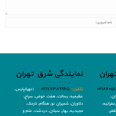
هران
نمایندگی شرق تهران
تلفن:
۰۲۱۷۷۴۸۹۹۶۵
(تهرانپارس,
ان,
عظیمیه, رسالت, هفت حوض,
سراج,
فرانیه,
دلاوران, شمیران نو, هنگام, نارمک,
ظفر,
مجیدیه, بهار, سبلان, دردشت, علم و