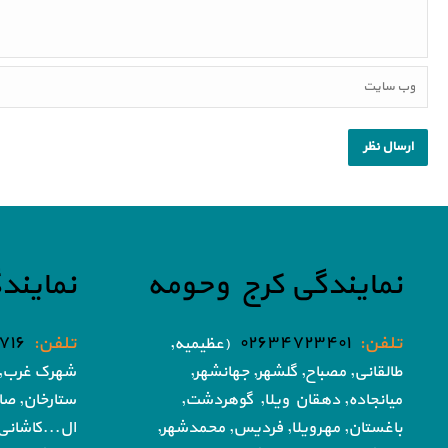
نمایندگی کرج وحومه
نمایند
تلفن:
۰۲۶۳۴۷۲۳۴۰۱
تلفن:
۷۱۶
(عظیمیه,
طالقانی, مصباح, گلشهر,
جهانشهر,
شهرک غرب, 
میانجاده, دهقان ویلا,
گوهردشت,
ستارخان, صا
باغستان, مهرویلا,
فردیس, محمدشهر,
ال...کاشانی