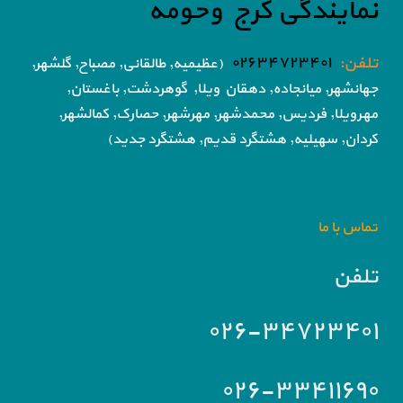
نمایندگی کرج وحومه
تلفن:
۰۲۶۳۴۷۲۳۴۰۱
(عظیمیه, طالقانی, مصباح, گلشهر,
جهانشهر, میانجاده, دهقان ویلا,
گوهردشت, باغستان,
مهرویلا,
فردیس, محمدشهر, مهرشهر,
حصارک, کمالشهر,
کردان,
سهیلیه, هشتگرد قدیم, هشتگرد جدید)
تماس با ما
تلفن
۰۲۶-۳۴۷۲۳۴۰۱
۰۲۶-۳۳۴۱۱۶۹۰