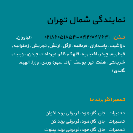
نمایندگی شمال تهران
تلفن:
۰۲۱۲۲۰۴۷۶۳۱ -۰۲۱۸۶۰۵۱۸۵۴
(نیاوران,
دزاشیب, پاسداران, فرمانیه, ازگل, ارتش,
تجریش, زعفرانیه,
قیطریه, چیذر, اختیاریه,
قلهک, ظفر, میرداماد, جردن, نوبنیاد,
شریعتی, هفت تیر,
یوسف آباد, سهره وردی, وزرا, الهیه,
گاندی)
تعمیر اکثر برندها
تعمیرات اجاق گاز،هود،فر برقی برند اخوان
تعمیرات اجاق گاز،هود،فر برقی برند کن
تعمیرات اجاق گاز،هود،فر برقی برند پیلوت