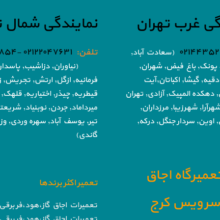
گی غرب تهران
نمایندگی شمال ت
۰۲۱۴۴۳۵۲
تلفن:
۰۲۱۲۲۰۴۷۶۳۱ -۰۲۱۸۶۰۵۱۸۵۴
(سعادت آباد,
پونک, باغ فیض,
شهران,
(نیاوران, دزاشیب, پاسدار
دقیه, گیشا,
اکباتان,آیت
فرمانیه, ازگل, ارتش,
تجریش, زع
, دهکده المپیک, آزادی,
تهران
قیطریه, چیذر, اختیاریه,
قلهک, 
هرآرا, شهرزیبا, مرزداران,
میرداماد, جردن, نوبنیاد, شریع
 اوین, سردار جنگل, درکه,
تیر,
یوسف آباد, سهره وردی, وزرا
گاندی)
تعمیرگاه اجاق
تعمیر اکثر برندها
ا سرویس کرج
تعمیرات اجاق گاز،هود،فر برقی 
تعمیرات اجاق گاز،هود،فر برقی 