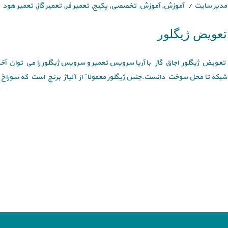
مدیر سایت
آموزش
,
آموزش تخصصی
,
پکیج
,
تعمیر فر
,
تعمیر گاز
,
تعمیر هود
تعویض ژیگلور
تعویض ژیگلور اجاق گاز با آریا سرویس تعمیر و سرویس ژيگلور را مي توان آخ
شبكه تا محل سوخت دانست.جنس ژيگلور معمولا” از آلياژ برنج است كه سوراخ [