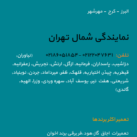
البرز - کرج - مهرشهر
نمایندگی شمال تهران
تلفن:
۰۲۱۲۲۰۴۷۶۳۱ -۰۲۱۸۶۰۵۱۸۵۴
(نیاوران,
دزاشیب, پاسداران, فرمانیه, ازگل, ارتش,
تجریش, زعفرانیه,
قیطریه, چیذر, اختیاریه,
قلهک, ظفر, میرداماد, جردن, نوبنیاد,
شریعتی, هفت تیر,
یوسف آباد, سهره وردی, وزرا, الهیه,
گاندی)
تعمیر اکثر برندها
تعمیرات اجاق گاز،هود،فر برقی برند اخوان