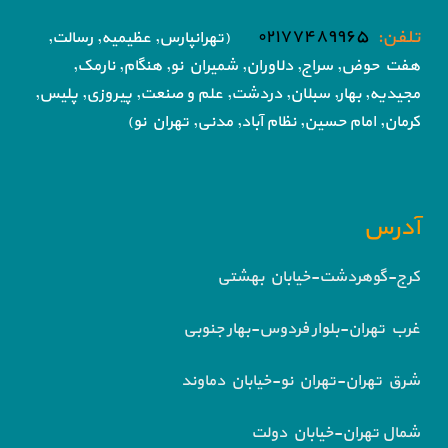
تلفن:
۰۲۱۷۷۴۸۹۹۶۵
(تهرانپارس, عظیمیه, رسالت,
هفت حوض,
سراج, دلاوران, شمیران نو, هنگام, نارمک,
مجیدیه, بهار, سبلان, دردشت, علم و صنعت,
پیروزی, پلیس,
کرمان, امام حسین, نظام آباد,
مدنی, تهران نو)
آدرس
کرج-گوهردشت-خیابان بهشتی
غرب تهران-بلوار فردوس-بهار جنوبی
شرق تهران-تهران نو-خیابان دماوند
شمال تهران-خیابان دولت