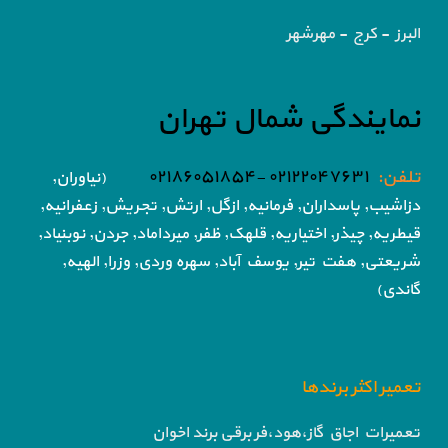
البرز - کرج - مهرشهر
نمایندگی شمال تهران
تلفن:
۰۲۱۲۲۰۴۷۶۳۱ -۰۲۱۸۶۰۵۱۸۵۴
(نیاوران,
دزاشیب, پاسداران, فرمانیه, ازگل, ارتش,
تجریش, زعفرانیه,
قیطریه, چیذر, اختیاریه,
قلهک, ظفر, میرداماد, جردن, نوبنیاد,
شریعتی, هفت تیر,
یوسف آباد, سهره وردی, وزرا, الهیه,
گاندی)
تعمیر اکثر برندها
تعمیرات اجاق گاز،هود،فر برقی برند اخوان