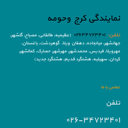
نمایندگی کرج وحومه
تلفن:
۰۲۶۳۴۷۲۳۴۰۱
(عظیمیه, طالقانی, مصباح, گلشهر,
جهانشهر, میانجاده, دهقان ویلا,
گوهردشت, باغستان,
مهرویلا,
فردیس, محمدشهر, مهرشهر,
حصارک, کمالشهر,
کردان,
سهیلیه, هشتگرد قدیم, هشتگرد جدید)
تماس با ما
تلفن
۰۲۶-۳۴۷۲۳۴۰۱