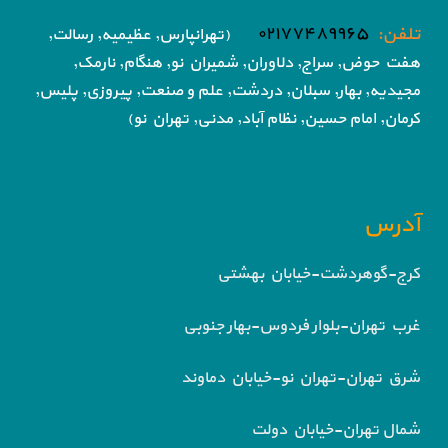
تلفن:
۰۲۱۷۷۴۸۹۹۶۵
(تهرانپارس, عظیمیه, رسالت,
هفت حوض,
سراج, دلاوران, شمیران نو, هنگام, نارمک,
مجیدیه, بهار, سبلان, دردشت, علم و صنعت,
پیروزی, پلیس,
کرمان, امام حسین, نظام آباد,
مدنی, تهران نو)
آدرس
کرج-گوهردشت-خیابان بهشتی
غرب تهران-بلوار فردوس-بهار جنوبی
شرق تهران-تهران نو-خیابان دماوند
شمال تهران-خیابان دولت