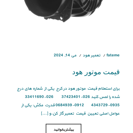
fateme
تعمیر هود
می 14, 2024
قیمت موتور هود
برای استعلام قیمت موتور هود در کرج یکی از شماره های درج
شده را لمس کنید 026-37423401 026-33411690
0935-4343729 0912-0684939 قدرت مکش: یکی از
عوامل اصلی تعیین قیمت تعمیر گاز کن،و [...]
بیشتر بخوانید