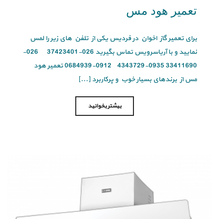
تعمیر هود مس
برای تعمیر گاز اخوان در فردیس یکی از تلفن های زیر را لمس
نمایید و با آریاسرویس تماس بگیرید 026-37423401 026-
33411690 0935-4343729 0912-0684939 تعمیر هود
مس از برندهای بسیار خوب و پرکاربرد [...]
بیشتر بخوانید