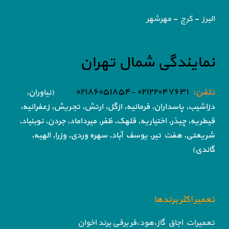
البرز - کرج - مهرشهر
نمایندگی شمال تهران
تلفن:
۰۲۱۲۲۰۴۷۶۳۱ -۰۲۱۸۶۰۵۱۸۵۴
(نیاوران,
دزاشیب, پاسداران, فرمانیه, ازگل, ارتش,
تجریش, زعفرانیه,
قیطریه, چیذر, اختیاریه,
قلهک, ظفر, میرداماد, جردن, نوبنیاد,
شریعتی, هفت تیر,
یوسف آباد, سهره وردی, وزرا, الهیه,
گاندی)
تعمیر اکثر برندها
تعمیرات اجاق گاز،هود،فر برقی برند اخوان