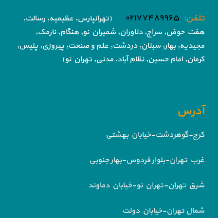
تلفن:
۰۲۱۷۷۴۸۹۹۶۵
(تهرانپارس, عظیمیه, رسالت,
هفت حوض,
سراج, دلاوران, شمیران نو, هنگام, نارمک,
مجیدیه, بهار, سبلان, دردشت, علم و صنعت,
پیروزی, پلیس,
کرمان, امام حسین, نظام آباد,
مدنی, تهران نو)
آدرس
کرج-گوهردشت-خیابان بهشتی
غرب تهران-بلوار فردوس-بهار جنوبی
شرق تهران-تهران نو-خیابان دماوند
شمال تهران-خیابان دولت