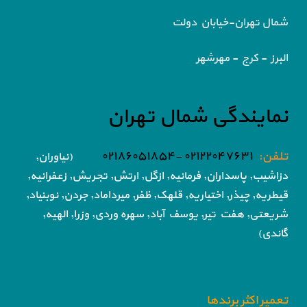
شمال تهران-خیابان دولت
البرز - کرج - مهرشهر
نمایندگی شمال تهران
تلفن:
۰۲۱۲۲۰۴۷۶۳۱ -۰۲۱۸۶۰۵۱۸۵۴
(نیاوران,
دزاشیب, پاسداران, فرمانیه, ازگل, ارتش,
تجریش, زعفرانیه,
قیطریه, چیذر, اختیاریه,
قلهک, ظفر, میرداماد, جردن, نوبنیاد,
شریعتی, هفت تیر,
یوسف آباد, سهره وردی, وزرا, الهیه,
گاندی)
تعمیر اکثر برندها