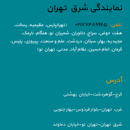
نمایندگی شرق تهران
تلفن:
۰۲۱۷۷۴۸۹۹۶۵
(تهرانپارس, عظیمیه, رسالت,
هفت حوض,
سراج, دلاوران, شمیران نو, هنگام, نارمک,
مجیدیه, بهار, سبلان, دردشت, علم و صنعت,
پیروزی, پلیس,
کرمان, امام حسین, نظام آباد,
مدنی, تهران نو)
آدرس
کرج-گوهردشت-خیابان بهشتی
غرب تهران-بلوار فردوس-بهار جنوبی
شرق تهران-تهران نو-خیابان دماوند