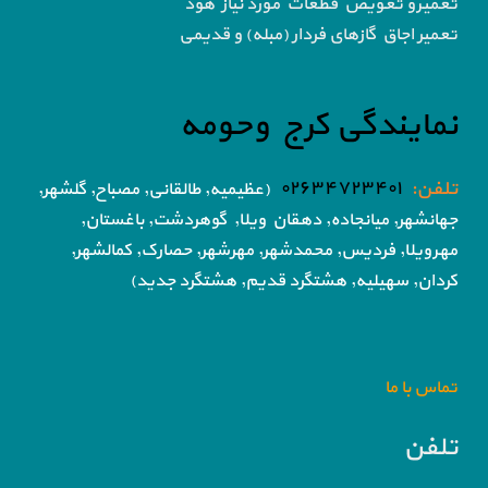
تعمیرو تعویض قطعات مورد نیاز هود
تعمیر اجاق گاز‌های فردار (مبله) و قدیمی
نمایندگی کرج وحومه
تلفن:
۰۲۶۳۴۷۲۳۴۰۱
(عظیمیه, طالقانی, مصباح, گلشهر,
جهانشهر, میانجاده, دهقان ویلا,
گوهردشت, باغستان,
مهرویلا,
فردیس, محمدشهر, مهرشهر,
حصارک, کمالشهر,
کردان,
سهیلیه, هشتگرد قدیم, هشتگرد جدید)
تماس با ما
تلفن