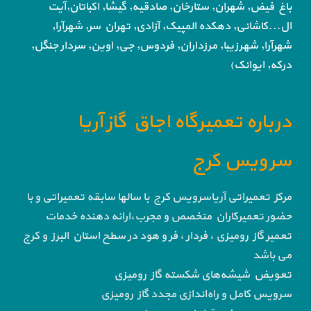
باغ فیض,
شهران, ستارخان, صادقیه, گیشا,
اکباتان,آیت
ال...کاشانی, دهکده المپیک, آزادی,
تهران سر, شهرآرا,
شهرآرا, شهرزیبا, مرزداران, فردوس,
جی, اوین, سردار جنگل,
درکه, ایوانک)
درباره تعمیرگاه اجاق گاز آریا
سرویس کرج
مرکز تعمیراتی آریاسرویس کرج با سالها سابقه تعمیراتی و با
حضور تعمیرکاران متخصص و مجرب،ارائه دهنده خدمات
تعمیر گاز رومیزی ، فردار ، فر و هود در سطح استان البرز و کرج
می باشد
تعویض شیشه‌های شکسته گاز رومیزی
سرویس کامل و راه‌اندازی مجدد گاز رومیزی