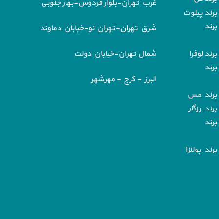
غرب تهران-بلوار فردوس-بهار جنوبی
برند پیلوت
برند
شرق تهران-تهران نو-خیابان دماوند
رند لوفرا
شمال تهران-خیابان دولت
برند
البرز - کرج - مهرشهر
 برند مس
رند رزگار
برند
رند پولنزا