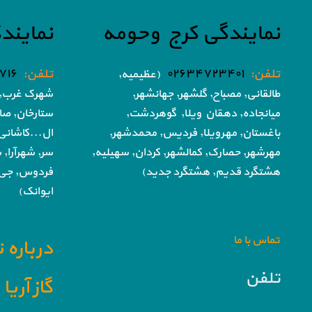
نمایندگی کرج وحومه
نمایند
تلفن:
۰۲۶۳۴۷۲۳۴۰۱
تلفن:
۷۱۶
(عظیمیه,
طالقانی, مصباح, گلشهر,
جهانشهر,
شهرک غرب, 
میانجاده, دهقان ویلا,
گوهردشت,
ستارخان, صا
باغستان, مهرویلا,
فردیس, محمدشهر,
ال...کاشانی
مهرشهر,
حصارک, کمالشهر, کردان,
سهیلیه,
سر, شهرآرا, ش
هشتگرد قدیم, هشتگرد جدید)
فردوس,
جی,
ایوانک)
تماس با ما
درباره 
تلفن
گاز آری