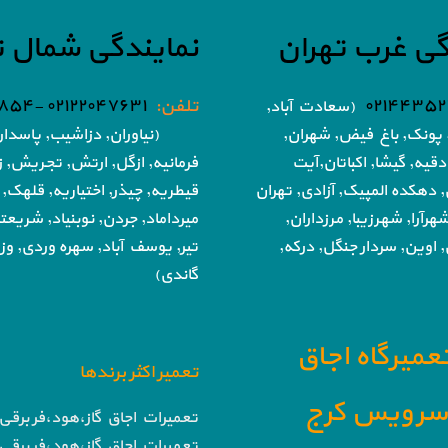
گی غرب تهران
نمایندگی شمال ت
۰۲۱۴۴۳۵۲
تلفن:
۰۲۱۲۲۰۴۷۶۳۱ -۰۲۱۸۶۰۵۱۸۵۴
(سعادت آباد,
پونک, باغ فیض,
شهران,
(نیاوران, دزاشیب, پاسدار
دقیه, گیشا,
اکباتان,آیت
فرمانیه, ازگل, ارتش,
تجریش, زع
, دهکده المپیک, آزادی,
تهران
قیطریه, چیذر, اختیاریه,
قلهک, 
هرآرا, شهرزیبا, مرزداران,
میرداماد, جردن, نوبنیاد, شریع
 اوین, سردار جنگل, درکه,
تیر,
یوسف آباد, سهره وردی, وزرا
گاندی)
تعمیرگاه اجاق
تعمیر اکثر برندها
ا سرویس کرج
تعمیرات اجاق گاز،هود،فر برقی 
تعمیرات اجاق گاز،هود،فر برقی 