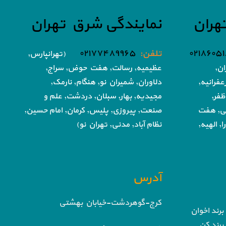
هران
نمایندگی شرق تهران
تلفن:
۰۲۱۷۷۴۸۹۹۶۵
(تهرانپارس,
ان,
عظیمیه, رسالت, هفت حوض,
سراج,
فرانیه,
دلاوران, شمیران نو, هنگام, نارمک,
ظفر,
مجیدیه, بهار, سبلان, دردشت, علم و
تی, هفت
صنعت,
پیروزی, پلیس, کرمان, امام حسین,
, الهیه,
نظام آباد,
مدنی, تهران نو)
آدرس
کرج-گوهردشت-خیابان بهشتی
برند اخوان
برند کن