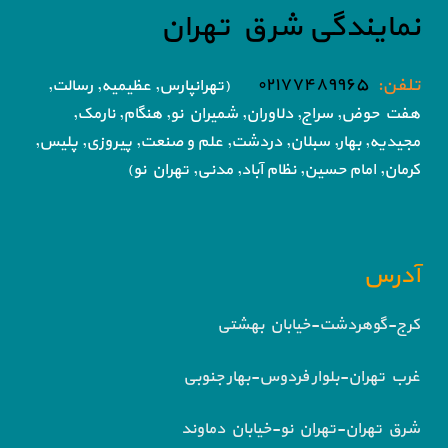
نمایندگی شرق تهران
تلفن:
۰۲۱۷۷۴۸۹۹۶۵
(تهرانپارس, عظیمیه, رسالت,
هفت حوض,
سراج, دلاوران, شمیران نو, هنگام, نارمک,
مجیدیه, بهار, سبلان, دردشت, علم و صنعت,
پیروزی, پلیس,
کرمان, امام حسین, نظام آباد,
مدنی, تهران نو)
آدرس
کرج-گوهردشت-خیابان بهشتی
غرب تهران-بلوار فردوس-بهار جنوبی
شرق تهران-تهران نو-خیابان دماوند