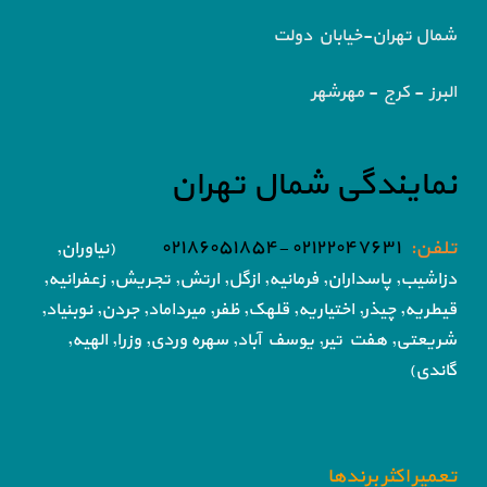
شمال تهران-خیابان دولت
البرز - کرج - مهرشهر
نمایندگی شمال تهران
تلفن:
۰۲۱۲۲۰۴۷۶۳۱ -۰۲۱۸۶۰۵۱۸۵۴
(نیاوران,
دزاشیب, پاسداران, فرمانیه, ازگل, ارتش,
تجریش, زعفرانیه,
قیطریه, چیذر, اختیاریه,
قلهک, ظفر, میرداماد, جردن, نوبنیاد,
شریعتی, هفت تیر,
یوسف آباد, سهره وردی, وزرا, الهیه,
گاندی)
تعمیر اکثر برندها