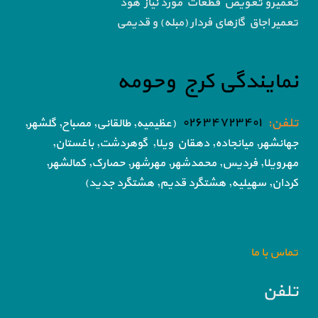
تعمیرو تعویض قطعات مورد نیاز هود
تعمیر اجاق گاز‌های فردار (مبله) و قدیمی
نمایندگی کرج وحومه
تلفن:
۰۲۶۳۴۷۲۳۴۰۱
(عظیمیه, طالقانی, مصباح, گلشهر,
جهانشهر, میانجاده, دهقان ویلا,
گوهردشت, باغستان,
مهرویلا,
فردیس, محمدشهر, مهرشهر,
حصارک, کمالشهر,
کردان,
سهیلیه, هشتگرد قدیم, هشتگرد جدید)
تماس با ما
تلفن