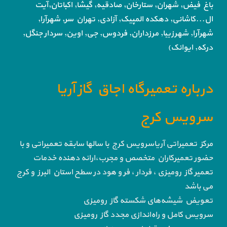
باغ فیض,
شهران, ستارخان, صادقیه, گیشا,
اکباتان,آیت
ال...کاشانی, دهکده المپیک, آزادی,
تهران سر, شهرآرا,
شهرآرا, شهرزیبا, مرزداران, فردوس,
جی, اوین, سردار جنگل,
درکه, ایوانک)
درباره تعمیرگاه اجاق گاز آریا
سرویس کرج
مرکز تعمیراتی آریاسرویس کرج با سالها سابقه تعمیراتی و با
حضور تعمیرکاران متخصص و مجرب،ارائه دهنده خدمات
تعمیر گاز رومیزی ، فردار ، فر و هود در سطح استان البرز و کرج
می باشد
تعویض شیشه‌های شکسته گاز رومیزی
سرویس کامل و راه‌اندازی مجدد گاز رومیزی