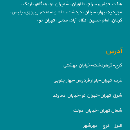
هفت حوض,
سراج, دلاوران, شمیران نو, هنگام, نارمک,
مجیدیه, بهار, سبلان, دردشت, علم و صنعت,
پیروزی, پلیس,
کرمان, امام حسین, نظام آباد,
مدنی, تهران نو)
آدرس
کرج-گوهردشت-خیابان بهشتی
غرب تهران-بلوار فردوس-بهار جنوبی
شرق تهران-تهران نو-خیابان دماوند
شمال تهران-خیابان دولت
البرز - کرج - مهرشهر