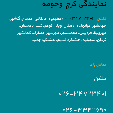
نمایندگی کرج وحومه
تلفن:
۰۲۶۳۴۷۲۳۴۰۱
(عظیمیه, طالقانی, مصباح, گلشهر,
جهانشهر, میانجاده, دهقان ویلا,
گوهردشت, باغستان,
مهرویلا,
فردیس, محمدشهر, مهرشهر,
حصارک, کمالشهر,
کردان,
سهیلیه, هشتگرد قدیم, هشتگرد جدید)
تماس با ما
تلفن
۰۲۶-۳۴۷۲۳۴۰۱
۰۲۶-۳۳۴۱۱۶۹۰