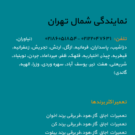
نمایندگی شمال تهران
تلفن:
۰۲۱۲۲۰۴۷۶۳۱ -۰۲۱۸۶۰۵۱۸۵۴
(نیاوران,
دزاشیب, پاسداران, فرمانیه, ازگل, ارتش,
تجریش, زعفرانیه,
قیطریه, چیذر, اختیاریه,
قلهک, ظفر, میرداماد, جردن, نوبنیاد,
شریعتی, هفت تیر,
یوسف آباد, سهره وردی, وزرا, الهیه,
گاندی)
تعمیر اکثر برندها
تعمیرات اجاق گاز،هود،فر برقی برند اخوان
تعمیرات اجاق گاز،هود،فر برقی برند کن
تعمیرات اجاق گاز،هود،فر برقی برند پیلوت