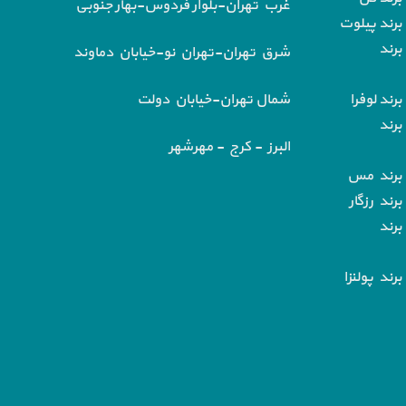
غرب تهران-بلوار فردوس-بهار جنوبی
برند پیلوت
برند
شرق تهران-تهران نو-خیابان دماوند
رند لوفرا
شمال تهران-خیابان دولت
برند
البرز - کرج - مهرشهر
 برند مس
رند رزگار
برند
رند پولنزا