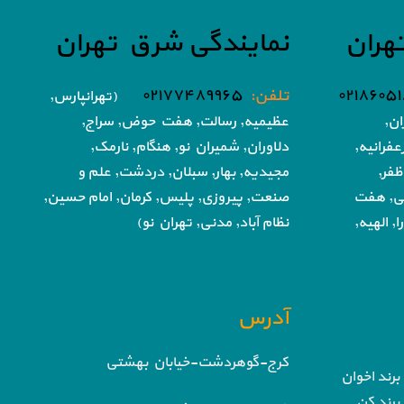
هران
نمایندگی شرق تهران
تلفن:
۰۲۱۷۷۴۸۹۹۶۵
(تهرانپارس,
ان,
عظیمیه, رسالت, هفت حوض,
سراج,
فرانیه,
دلاوران, شمیران نو, هنگام, نارمک,
ظفر,
مجیدیه, بهار, سبلان, دردشت, علم و
تی, هفت
صنعت,
پیروزی, پلیس, کرمان, امام حسین,
, الهیه,
نظام آباد,
مدنی, تهران نو)
آدرس
کرج-گوهردشت-خیابان بهشتی
برند اخوان
برند کن