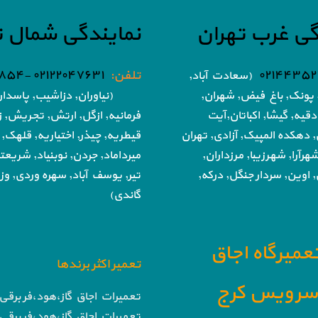
گی غرب تهران
نمایندگی شمال ت
۰۲۱۴۴۳۵۲
تلفن:
۰۲۱۲۲۰۴۷۶۳۱ -۰۲۱۸۶۰۵۱۸۵۴
(سعادت آباد,
پونک, باغ فیض,
شهران,
(نیاوران, دزاشیب, پاسدار
دقیه, گیشا,
اکباتان,آیت
فرمانیه, ازگل, ارتش,
تجریش, زع
, دهکده المپیک, آزادی,
تهران
قیطریه, چیذر, اختیاریه,
قلهک, 
هرآرا, شهرزیبا, مرزداران,
میرداماد, جردن, نوبنیاد, شریع
 اوین, سردار جنگل, درکه,
تیر,
یوسف آباد, سهره وردی, وزرا
گاندی)
تعمیرگاه اجاق
تعمیر اکثر برندها
ا سرویس کرج
تعمیرات اجاق گاز،هود،فر برقی 
تعمیرات اجاق گاز،هود،فر برقی 