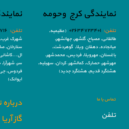
نمایندگی کرج وحومه
نمایند
تلفن:
۰۲۶۳۴۷۲۳۴۰۱
تلفن:
۷۱۶
(عظیمیه,
طالقانی, مصباح, گلشهر,
جهانشهر,
شهرک غرب, 
میانجاده, دهقان ویلا,
گوهردشت,
ستارخان, صا
باغستان, مهرویلا,
فردیس, محمدشهر,
ال...کاشانی
مهرشهر,
حصارک, کمالشهر, کردان,
سهیلیه,
سر, شهرآرا, ش
هشتگرد قدیم, هشتگرد جدید)
فردوس,
جی,
ایوانک)
تماس با ما
درباره 
تلفن
گاز آری