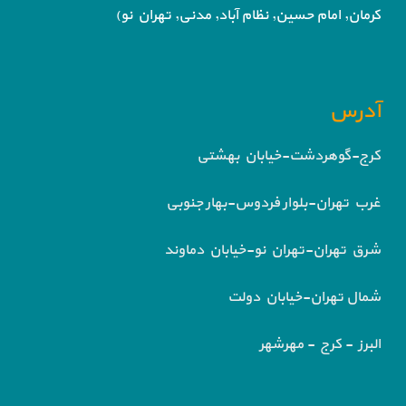
کرمان, امام حسین, نظام آباد,
مدنی, تهران نو)
آدرس
کرج-گوهردشت-خیابان بهشتی
غرب تهران-بلوار فردوس-بهار جنوبی
شرق تهران-تهران نو-خیابان دماوند
شمال تهران-خیابان دولت
البرز - کرج - مهرشهر