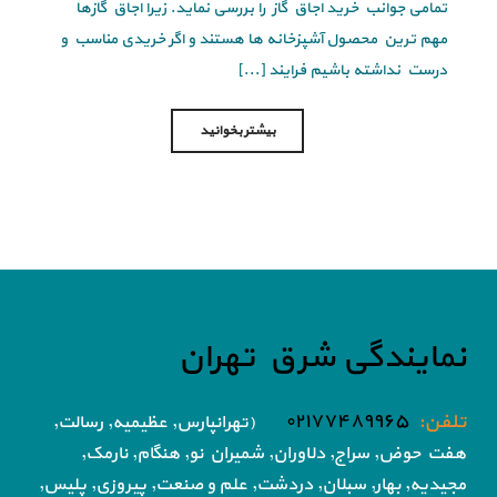
تمامی جوانب خرید اجاق گاز را بررسی نماید. زیرا اجاق گازها
مهم ترین محصول آشپزخانه ها هستند و اگر خریدی مناسب و
درست نداشته باشیم فرایند [...]
بیشتر بخوانید
نمایندگی شرق تهران
تلفن:
۰۲۱۷۷۴۸۹۹۶۵
(تهرانپارس, عظیمیه, رسالت,
هفت حوض,
سراج, دلاوران, شمیران نو, هنگام, نارمک,
مجیدیه, بهار, سبلان, دردشت, علم و صنعت,
پیروزی, پلیس,