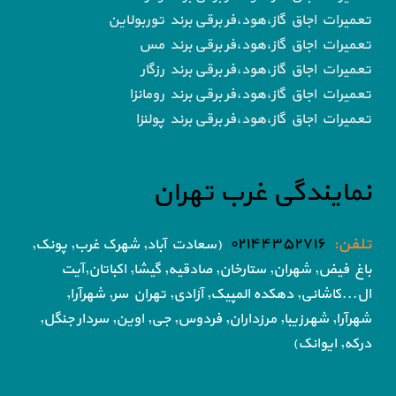
تعمیرات اجاق گاز،هود،فر برقی برند توربولاین
تعمیرات اجاق گاز،هود،فر برقی برند مس
تعمیرات اجاق گاز،هود،فر برقی برند رزگار
تعمیرات اجاق گاز،هود،فر برقی برند رومانزا
تعمیرات اجاق گاز،هود،فر برقی برند پولنزا
نمایندگی غرب تهران
تلفن:
۰۲۱۴۴۳۵۲۷۱۶
(سعادت آباد, شهرک غرب, پونک,
باغ فیض,
شهران, ستارخان, صادقیه, گیشا,
اکباتان,آیت
ال...کاشانی, دهکده المپیک, آزادی,
تهران سر, شهرآرا,
شهرآرا, شهرزیبا, مرزداران, فردوس,
جی, اوین, سردار جنگل,
درکه, ایوانک)