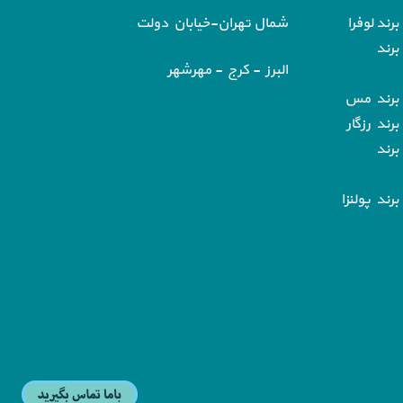
رند لوفرا
شمال تهران-خیابان دولت
برند
البرز - کرج - مهرشهر
 برند مس
رند رزگار
برند
رند پولنزا