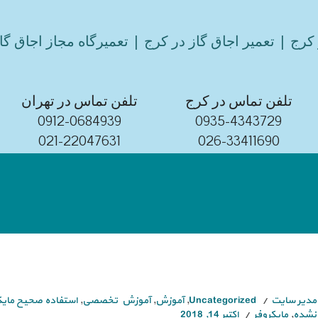
کرج | تعمیر اجاق گاز در کرج | تعمیرگاه مجاز اجاق گا
تلفن تماس در کرج
تلفن تماس در تهران
0912-0684939
0935-4343729
021-22047631
026-33411690
مدیر سایت
Uncategorized
,
آموزش
,
آموزش تخصصی
,
استفاده صحیح مایک
نشده
,
مایکروفر
اکتبر 14, 2018