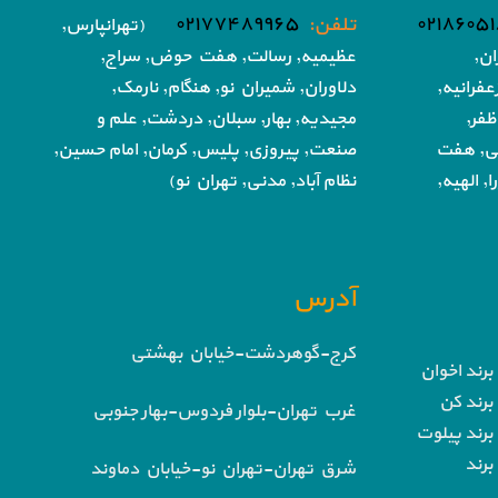
تلفن:
۰۲۱۷۷۴۸۹۹۶۵
(تهرانپارس,
ان,
عظیمیه, رسالت, هفت حوض,
سراج,
فرانیه,
دلاوران, شمیران نو, هنگام, نارمک,
ظفر,
مجیدیه, بهار, سبلان, دردشت, علم و
تی, هفت
صنعت,
پیروزی, پلیس, کرمان, امام حسین,
, الهیه,
نظام آباد,
مدنی, تهران نو)
آدرس
کرج-گوهردشت-خیابان بهشتی
برند اخوان
برند کن
غرب تهران-بلوار فردوس-بهار جنوبی
برند پیلوت
برند
شرق تهران-تهران نو-خیابان دماوند