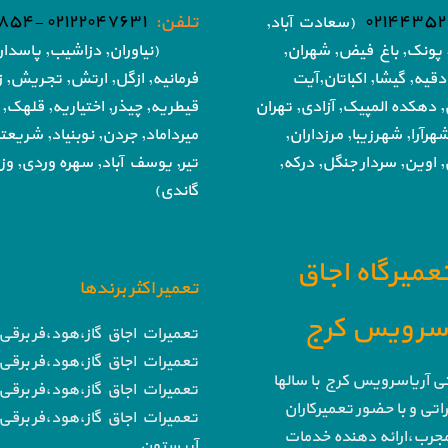
۰۲۱۴۴۳۵۲
تلفن:
۰۲۱۲۲۰۴۷۶۳۱ -۰۲۱۸۶۰۵۱۸۵۴
(سعادت آباد,
پونک, باغ فیض,
شهران,
(نیاوران, دزاشیب, پاسدار
دقیه, گیشا,
اکباتان,آیت
فرمانیه, ازگل, ارتش,
تجریش, زع
, دهکده المپیک, آزادی,
تهران
قیطریه, چیذر, اختیاریه,
قلهک, 
هرآرا, شهرزیبا, مرزداران,
میرداماد, جردن, نوبنیاد, شریع
 اوین, سردار جنگل, درکه,
تیر,
یوسف آباد, سهره وردی, وزرا
گاندی)
تعمیرگاه اجاق
تعمیر اکثر برندها
ا سرویس کرج
تعمیرات اجاق گاز،هود،فر برقی 
تعمیرات اجاق گاز،هود،فر برقی 
تی آریاسرویس کرج با سالها
تعمیرات اجاق گاز،هود،فر برقی 
تی و با حضور تعمیرکاران
تعمیرات اجاق گاز،هود،فر برقی 
رب،ارائه دهنده خدمات
آریستون