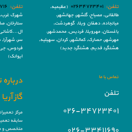
تلفن:
۰۲۶۳۴۷۲۳۴۰۱
تلفن:
۷۱۶
(عظیمیه,
طالقانی, مصباح, گلشهر,
جهانشهر,
شهرک غرب, 
میانجاده, دهقان ویلا,
گوهردشت,
ستارخان, صا
باغستان, مهرویلا,
فردیس, محمدشهر,
ال...کاشانی
مهرشهر,
حصارک, کمالشهر, کردان,
سهیلیه,
سر, شهرآرا, ش
هشتگرد قدیم, هشتگرد جدید)
فردوس,
جی,
ایوانک)
تماس با ما
درباره 
تلفن
گاز آری
۰۲۶-۳۴۷۲۳۴۰۱
مرکز تعمیرا
سابقه تعمیرا
۰۲۶-۳۳۴۱۱۶۹۰
متخصص و مج