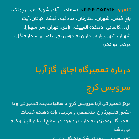
تلفن:
۰۲۱۴۴۳۵۲۷۱۶
(سعادت آباد, شهرک غرب, پونک,
باغ فیض,
شهران, ستارخان, صادقیه, گیشا,
اکباتان,آیت
ال...کاشانی, دهکده المپیک, آزادی,
تهران سر, شهرآرا,
شهرآرا, شهرزیبا, مرزداران, فردوس,
جی, اوین, سردار جنگل,
درکه, ایوانک)
درباره تعمیرگاه اجاق گاز آریا
سرویس کرج
مرکز تعمیراتی آریاسرویس کرج با سالها سابقه تعمیراتی و با
حضور تعمیرکاران متخصص و مجرب،ارائه دهنده خدمات
تعمیر گاز رومیزی ، فردار ، فر و هود در سطح استان البرز و کرج
می باشد
تعویض شیشه‌های شکسته گاز رومیزی