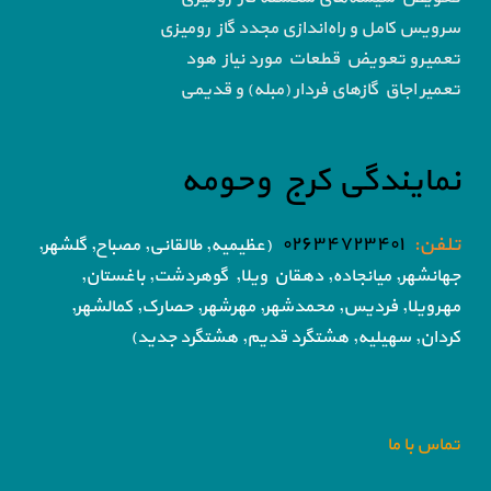
سرویس کامل و راه‌اندازی مجدد گاز رومیزی
تعمیرو تعویض قطعات مورد نیاز هود
تعمیر اجاق گاز‌های فردار (مبله) و قدیمی
نمایندگی کرج وحومه
تلفن:
۰۲۶۳۴۷۲۳۴۰۱
(عظیمیه, طالقانی, مصباح, گلشهر,
جهانشهر, میانجاده, دهقان ویلا,
گوهردشت, باغستان,
مهرویلا,
فردیس, محمدشهر, مهرشهر,
حصارک, کمالشهر,
کردان,
سهیلیه, هشتگرد قدیم, هشتگرد جدید)
تماس با ما