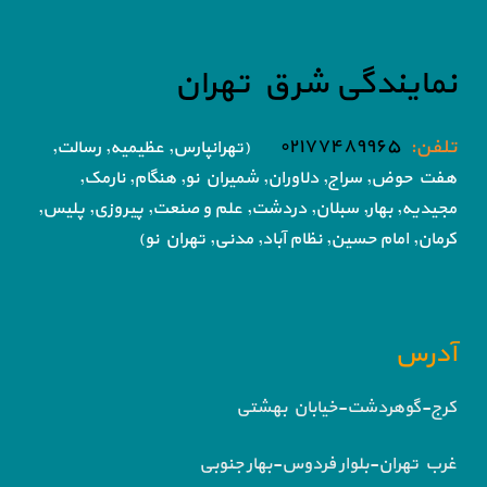
نمایندگی شرق تهران
تلفن:
۰۲۱۷۷۴۸۹۹۶۵
(تهرانپارس, عظیمیه, رسالت,
هفت حوض,
سراج, دلاوران, شمیران نو, هنگام, نارمک,
مجیدیه, بهار, سبلان, دردشت, علم و صنعت,
پیروزی, پلیس,
کرمان, امام حسین, نظام آباد,
مدنی, تهران نو)
آدرس
کرج-گوهردشت-خیابان بهشتی
غرب تهران-بلوار فردوس-بهار جنوبی