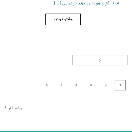
اجاق گاز و هود این برند در تمامی [...]
بیشتر بخوانید
6
5
4
3
2
1
برگه
1
از
6