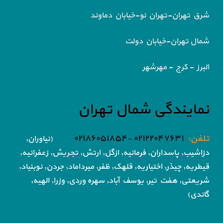
شرق تهران-تهران نو-خیابان دماوند
شمال تهران-خیابان دولت
البرز - کرج - مهرشهر
نمایندگی شمال تهران
تلفن:
۰۲۱۲۲۰۴۷۶۳۱ -۰۲۱۸۶۰۵۱۸۵۴
(نیاوران,
دزاشیب, پاسداران, فرمانیه, ازگل, ارتش,
تجریش, زعفرانیه,
قیطریه, چیذر, اختیاریه,
قلهک, ظفر, میرداماد, جردن, نوبنیاد,
شریعتی, هفت تیر,
یوسف آباد, سهره وردی, وزرا, الهیه,
گاندی)