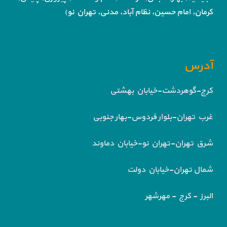
کرمان, امام حسین, نظام آباد,
مدنی, تهران نو)
آدرس
کرج-گوهردشت-خیابان بهشتی
غرب تهران-بلوار فردوس-بهار جنوبی
شرق تهران-تهران نو-خیابان دماوند
شمال تهران-خیابان دولت
البرز - کرج - مهرشهر