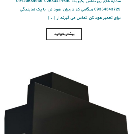
شماره های زیر تماس بگیرید: 02633411690 09120684939
09354343729 هنگامی که کاربران هود کن با یک نمایندگی
برای تعمیر هود کن تماس می گیرند از [...]
بیشتر بخوانید