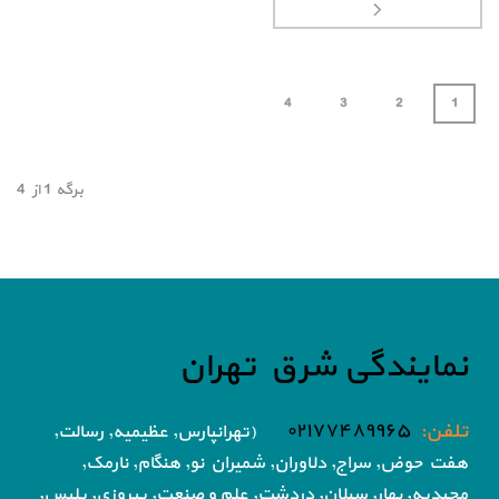
4
3
2
1
برگه
1
از
4
نمایندگی شرق تهران
تلفن:
۰۲۱۷۷۴۸۹۹۶۵
(تهرانپارس, عظیمیه, رسالت,
هفت حوض,
سراج, دلاوران, شمیران نو, هنگام, نارمک,
مجیدیه, بهار, سبلان, دردشت, علم و صنعت,
پیروزی, پلیس,