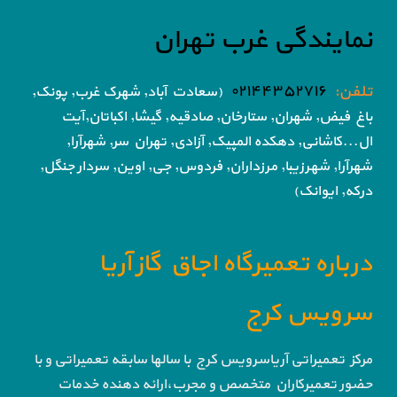
نمایندگی غرب تهران
تلفن:
۰۲۱۴۴۳۵۲۷۱۶
(سعادت آباد, شهرک غرب, پونک,
باغ فیض,
شهران, ستارخان, صادقیه, گیشا,
اکباتان,آیت
ال...کاشانی, دهکده المپیک, آزادی,
تهران سر, شهرآرا,
شهرآرا, شهرزیبا, مرزداران, فردوس,
جی, اوین, سردار جنگل,
درکه, ایوانک)
درباره تعمیرگاه اجاق گاز آریا
سرویس کرج
مرکز تعمیراتی آریاسرویس کرج با سالها سابقه تعمیراتی و با
حضور تعمیرکاران متخصص و مجرب،ارائه دهنده خدمات