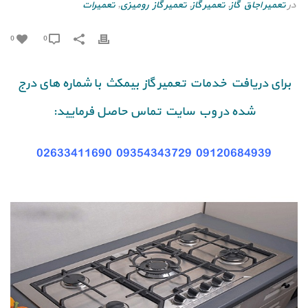
در
تعمیر اجاق گاز
,
تعمیر گاز
,
تعمیر گاز رومیزی
,
تعمیرات
0
0
برای دریافت خدمات تعمیر گاز بیمکث با شماره های درج
شده در وب سایت تماس حاصل فرمایید:
02633411690
09354343729
09120684939