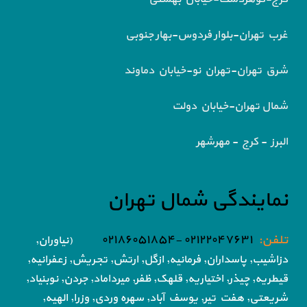
غرب تهران-بلوار فردوس-بهار جنوبی
شرق تهران-تهران نو-خیابان دماوند
شمال تهران-خیابان دولت
البرز - کرج - مهرشهر
نمایندگی شمال تهران
تلفن:
۰۲۱۲۲۰۴۷۶۳۱ -۰۲۱۸۶۰۵۱۸۵۴
(نیاوران,
دزاشیب, پاسداران, فرمانیه, ازگل, ارتش,
تجریش, زعفرانیه,
قیطریه, چیذر, اختیاریه,
قلهک, ظفر, میرداماد, جردن, نوبنیاد,
شریعتی, هفت تیر,
یوسف آباد, سهره وردی, وزرا, الهیه,