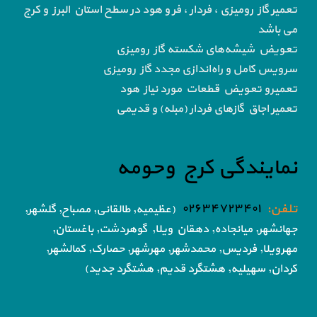
تعمیر گاز رومیزی ، فردار ، فر و هود در سطح استان البرز و کرج
می باشد
تعویض شیشه‌های شکسته گاز رومیزی
سرویس کامل و راه‌اندازی مجدد گاز رومیزی
تعمیرو تعویض قطعات مورد نیاز هود
تعمیر اجاق گاز‌های فردار (مبله) و قدیمی
نمایندگی کرج وحومه
تلفن:
۰۲۶۳۴۷۲۳۴۰۱
(عظیمیه, طالقانی, مصباح, گلشهر,
جهانشهر, میانجاده, دهقان ویلا,
گوهردشت, باغستان,
مهرویلا,
فردیس, محمدشهر, مهرشهر,
حصارک, کمالشهر,
کردان,
سهیلیه, هشتگرد قدیم, هشتگرد جدید)