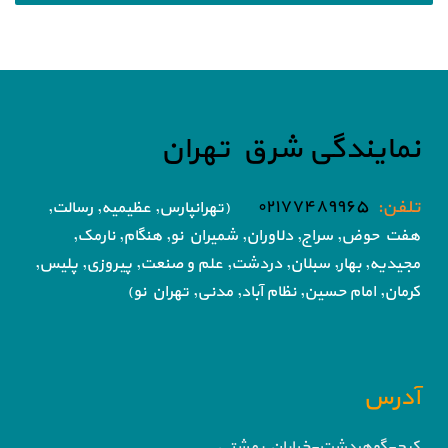
نمایندگی شرق تهران
تلفن:
۰۲۱۷۷۴۸۹۹۶۵
(تهرانپارس, عظیمیه, رسالت,
هفت حوض,
سراج, دلاوران, شمیران نو, هنگام, نارمک,
مجیدیه, بهار, سبلان, دردشت, علم و صنعت,
پیروزی, پلیس,
کرمان, امام حسین, نظام آباد,
مدنی, تهران نو)
آدرس
کرج-گوهردشت-خیابان بهشتی