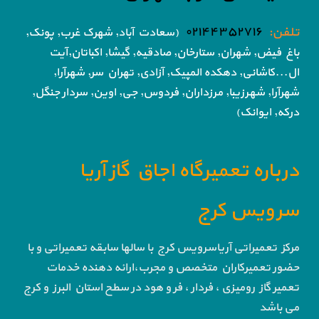
تلفن:
۰۲۱۴۴۳۵۲۷۱۶
(سعادت آباد, شهرک غرب, پونک,
باغ فیض,
شهران, ستارخان, صادقیه, گیشا,
اکباتان,آیت
ال...کاشانی, دهکده المپیک, آزادی,
تهران سر, شهرآرا,
شهرآرا, شهرزیبا, مرزداران, فردوس,
جی, اوین, سردار جنگل,
درکه, ایوانک)
درباره تعمیرگاه اجاق گاز آریا
سرویس کرج
مرکز تعمیراتی آریاسرویس کرج با سالها سابقه تعمیراتی و با
حضور تعمیرکاران متخصص و مجرب،ارائه دهنده خدمات
تعمیر گاز رومیزی ، فردار ، فر و هود در سطح استان البرز و کرج
می باشد