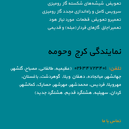
تعویض شیشه‌های شکسته گاز رومیزی
سرویس کامل و راه‌اندازی مجدد گاز رومیزی
تعمیرو تعویض قطعات مورد نیاز هود
تعمیر اجاق گاز‌های فردار (مبله) و قدیمی
نمایندگی کرج وحومه
تلفن:
۰۲۶۳۴۷۲۳۴۰۱
(عظیمیه, طالقانی, مصباح, گلشهر,
جهانشهر, میانجاده, دهقان ویلا,
گوهردشت, باغستان,
مهرویلا,
فردیس, محمدشهر, مهرشهر,
حصارک, کمالشهر,
کردان,
سهیلیه, هشتگرد قدیم, هشتگرد جدید)
تماس با ما