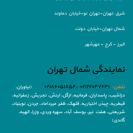
شرق تهران-تهران نو-خیابان دماوند
شمال تهران-خیابان دولت
البرز - کرج - مهرشهر
نمایندگی شمال تهران
تلفن:
۰۲۱۲۲۰۴۷۶۳۱ -۰۲۱۸۶۰۵۱۸۵۴
(نیاوران,
دزاشیب, پاسداران, فرمانیه, ازگل, ارتش,
تجریش, زعفرانیه,
قیطریه, چیذر, اختیاریه,
قلهک, ظفر, میرداماد, جردن, نوبنیاد,
شریعتی, هفت تیر,
یوسف آباد, سهره وردی, وزرا, الهیه,
گاندی)