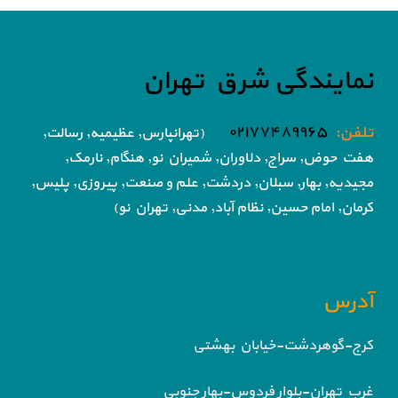
نمایندگی شرق تهران
تلفن:
۰۲۱۷۷۴۸۹۹۶۵
(تهرانپارس, عظیمیه, رسالت,
هفت حوض,
سراج, دلاوران, شمیران نو, هنگام, نارمک,
مجیدیه, بهار, سبلان, دردشت, علم و صنعت,
پیروزی, پلیس,
کرمان, امام حسین, نظام آباد,
مدنی, تهران نو)
آدرس
کرج-گوهردشت-خیابان بهشتی
غرب تهران-بلوار فردوس-بهار جنوبی