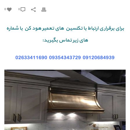
0
0
برای برقراری ارتباط با تکنسین های تعمیر هود کن با شماره
های زیر تماس بگیرید:
02633411690
09354343729
09120684939