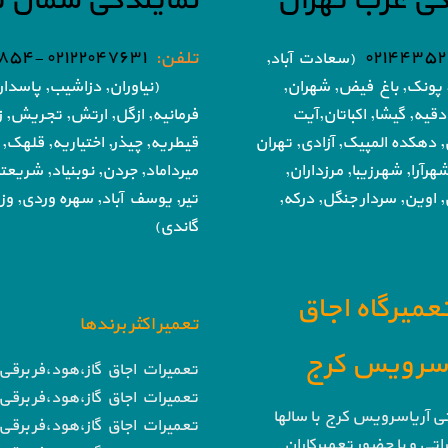
گی غرب تهران
نمایندگی شمال ت
۰۲۱۴۴۳۵۲
تلفن:
۰۲۱۲۲۰۴۷۶۳۱ -۰۲۱۸۶۰۵۱۸۵۴
(سعادت آباد,
پونک, باغ فیض,
شهران,
(نیاوران, دزاشیب, پاسدار
دقیه, گیشا,
اکباتان,آیت
فرمانیه, ازگل, ارتش,
تجریش, زع
, دهکده المپیک, آزادی,
تهران
قیطریه, چیذر, اختیاریه,
قلهک, 
هرآرا, شهرزیبا, مرزداران,
میرداماد, جردن, نوبنیاد, شریع
 اوین, سردار جنگل, درکه,
تیر,
یوسف آباد, سهره وردی, وزرا
گاندی)
تعمیرگاه اجاق
تعمیر اکثر برندها
ا سرویس کرج
تعمیرات اجاق گاز،هود،فر برقی 
تعمیرات اجاق گاز،هود،فر برقی 
تی آریاسرویس کرج با سالها
تعمیرات اجاق گاز،هود،فر برقی 
تی و با حضور تعمیرکاران