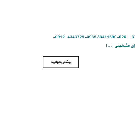
برای تعمیر گاز رومانزو در مهرویلا با شماره های زیر تماس بگیرید 026-37423401 026-33411690 0935-4343729 0912-
بیشتر بخوانید