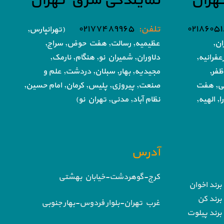
هران
نمایندگی شرق تهران
تلفن:
۰۲۱۷۷۴۸۹۹۶۵
(تهرانپارس,
ان,
عظیمیه, رسالت, هفت حوض,
سراج,
فرانیه,
دلاوران, شمیران نو, هنگام, نارمک,
ظفر,
مجیدیه, بهار, سبلان, دردشت, علم و
تی, هفت
صنعت,
پیروزی, پلیس, کرمان, امام حسین,
, الهیه,
نظام آباد,
مدنی, تهران نو)
آدرس
کرج-گوهردشت-خیابان بهشتی
برند اخوان
برند کن
غرب تهران-بلوار فردوس-بهار جنوبی
برند پیلوت