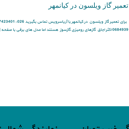
تعمیر گاز ویلسون در کیانمهر
0684939 اکثر اجاق گازهای رومیزی گازسوز هستند اما مدل های برقی با صفحه [...]