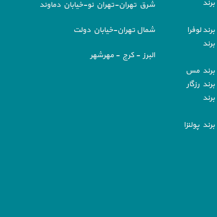
برند
شرق تهران-تهران نو-خیابان دماوند
رند لوفرا
شمال تهران-خیابان دولت
برند
البرز - کرج - مهرشهر
 برند مس
رند رزگار
برند
رند پولنزا