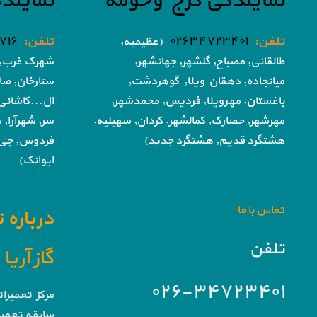
نمایندگی کرج وحومه
نمایند
تلفن:
۰۲۶۳۴۷۲۳۴۰۱
تلفن:
۷۱۶
(عظیمیه,
طالقانی, مصباح, گلشهر,
جهانشهر,
شهرک غرب, 
میانجاده, دهقان ویلا,
گوهردشت,
ستارخان, صا
باغستان, مهرویلا,
فردیس, محمدشهر,
ال...کاشانی
مهرشهر,
حصارک, کمالشهر, کردان,
سهیلیه,
سر, شهرآرا, ش
هشتگرد قدیم, هشتگرد جدید)
فردوس,
جی,
ایوانک)
تماس با ما
درباره 
تلفن
گاز آری
۰۲۶-۳۴۷۲۳۴۰۱
مرکز تعمیرا
سابقه تعمیرا