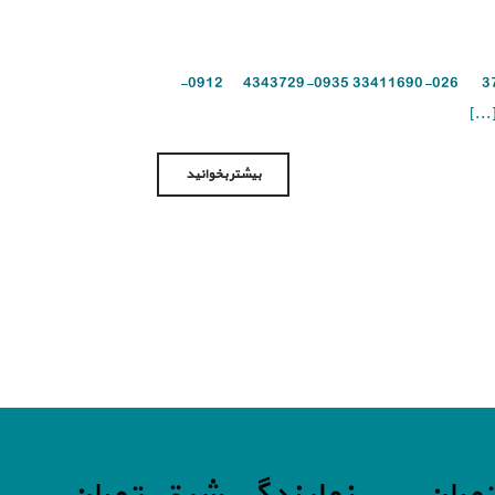
برای تعمیر گاز ویلسون در کیانمهر با آریاسرویس تماس بگیرید 026-37423401 026-33411690 0935-4343729 0912-
بیشتر بخوانید