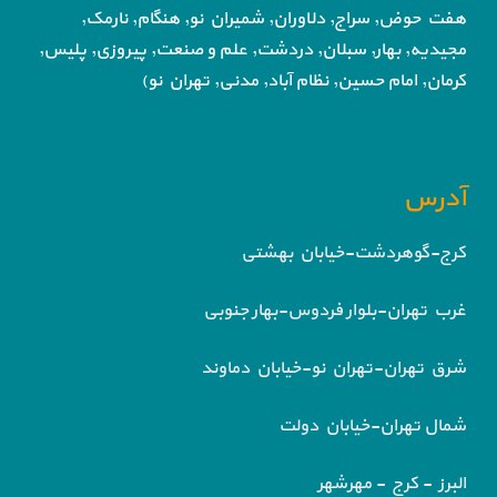
هفت حوض,
سراج, دلاوران, شمیران نو, هنگام, نارمک,
مجیدیه, بهار, سبلان, دردشت, علم و صنعت,
پیروزی, پلیس,
کرمان, امام حسین, نظام آباد,
مدنی, تهران نو)
آدرس
کرج-گوهردشت-خیابان بهشتی
غرب تهران-بلوار فردوس-بهار جنوبی
شرق تهران-تهران نو-خیابان دماوند
شمال تهران-خیابان دولت
البرز - کرج - مهرشهر