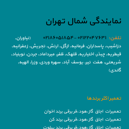
نمایندگی شمال تهران
تلفن:
۰۲۱۲۲۰۴۷۶۳۱ -۰۲۱۸۶۰۵۱۸۵۴
(نیاوران,
دزاشیب, پاسداران, فرمانیه, ازگل, ارتش,
تجریش, زعفرانیه,
قیطریه, چیذر, اختیاریه,
قلهک, ظفر, میرداماد, جردن, نوبنیاد,
شریعتی, هفت تیر,
یوسف آباد, سهره وردی, وزرا, الهیه,
گاندی)
تعمیر اکثر برندها
تعمیرات اجاق گاز،هود،فر برقی برند اخوان
تعمیرات اجاق گاز،هود،فر برقی برند کن
تعمیرات اجاق گاز،هود،فر برقی برند پیلوت