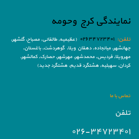
نمایندگی کرج وحومه
تلفن:
۰۲۶۳۴۷۲۳۴۰۱
(عظیمیه, طالقانی, مصباح, گلشهر,
جهانشهر, میانجاده, دهقان ویلا,
گوهردشت, باغستان,
مهرویلا,
فردیس, محمدشهر, مهرشهر,
حصارک, کمالشهر,
کردان,
سهیلیه, هشتگرد قدیم, هشتگرد جدید)
تماس با ما
تلفن
۰۲۶-۳۴۷۲۳۴۰۱