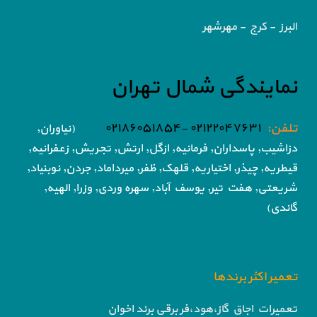
البرز - کرج - مهرشهر
نمایندگی شمال تهران
تلفن:
۰۲۱۲۲۰۴۷۶۳۱ -۰۲۱۸۶۰۵۱۸۵۴
(نیاوران,
دزاشیب, پاسداران, فرمانیه, ازگل, ارتش,
تجریش, زعفرانیه,
قیطریه, چیذر, اختیاریه,
قلهک, ظفر, میرداماد, جردن, نوبنیاد,
شریعتی, هفت تیر,
یوسف آباد, سهره وردی, وزرا, الهیه,
گاندی)
تعمیر اکثر برندها
تعمیرات اجاق گاز،هود،فر برقی برند اخوان