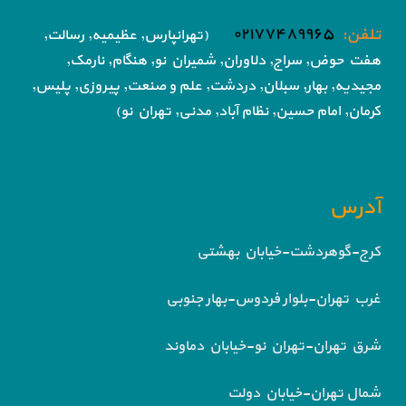
تلفن:
۰۲۱۷۷۴۸۹۹۶۵
(تهرانپارس, عظیمیه, رسالت,
هفت حوض,
سراج, دلاوران, شمیران نو, هنگام, نارمک,
مجیدیه, بهار, سبلان, دردشت, علم و صنعت,
پیروزی, پلیس,
کرمان, امام حسین, نظام آباد,
مدنی, تهران نو)
آدرس
کرج-گوهردشت-خیابان بهشتی
غرب تهران-بلوار فردوس-بهار جنوبی
شرق تهران-تهران نو-خیابان دماوند
شمال تهران-خیابان دولت