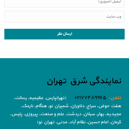
نمایندگی شرق تهران
تلفن:
۰۲۱۷۷۴۸۹۹۶۵
(تهرانپارس, عظیمیه, رسالت,
هفت حوض,
سراج, دلاوران, شمیران نو, هنگام, نارمک,
مجیدیه, بهار, سبلان, دردشت, علم و صنعت,
پیروزی, پلیس,
کرمان, امام حسین, نظام آباد,
مدنی, تهران نو)