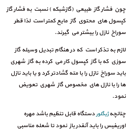
چون فشار گاز طبيعي (گازشبكه ) نسبت به فشار گاز
كپسول هاي محتوي گاز مايع كمتر است لذا قطر
سوراخ نازل را بيشتر مي گيرند.
لازم به تذكر است كه در هنگام تبديل وسيله گاز
سوزي كه با گاز كپسول كار مي كرده به گاز شهري
بايد سوراخ نازل را با مته گشادتر كرد و يا بايد نازل
ها را با نازل هاي مخصوص گاز شهري تعويض
نمود.
چنانچه
دستگاه قابل تنظيم باشد مهره
ژیگلور
اوريفيس را بايد آنقدر باز نمود تا شعله مناسبي