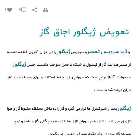
7
0
تعویض ژیگلور اجاق گاز
آریا سرویس
تعمیر
ژيگلور
با
و سرویس
را مي توان آخرين قطعه متصله
ژيگلور
از مسير هدايت گاز از كپسول يا شبكه تا محل سوخت دانست.جنس
معمولا” از آلياژ برنج است كه سوراخ ريزي با قطر استاندارد براي وسيله مورد نظر
در آن ايجاد شده است .
ژيگلور
بعد از شير كنترل ها قرار مي گيرد و گاز را به داخل محفظه مخلوط گاز و هوا
تزريق مي كند . اندازه قطر سوراخ نازل ها با توجه به چگالي گاز منطقه و نوع
وسيله گاز سوز (از نظر مقدار مصرف) تعيين مي گردد.