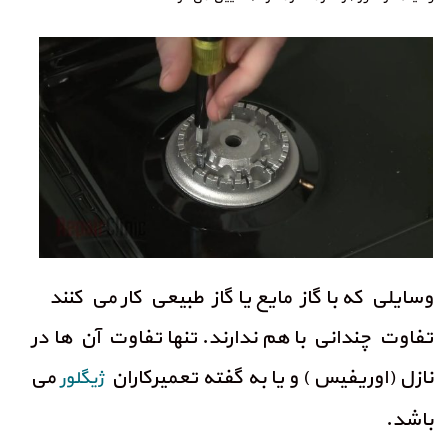
وسايلي كه با گاز مايع يا گاز طبيعي كار مي كنند
تفاوت چنداني با هم ندارند. تنها تفاوت آن ها در
نازل (اوريفيس ) و يا به گفته تعميركاران
مي
ژيگلور
باشد.