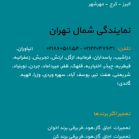
البرز - کرج - مهرشهر
نمایندگی شمال تهران
تلفن:
۰۲۱۲۲۰۴۷۶۳۱ -۰۲۱۸۶۰۵۱۸۵۴
(نیاوران,
دزاشیب, پاسداران, فرمانیه, ازگل, ارتش,
تجریش, زعفرانیه,
قیطریه, چیذر, اختیاریه,
قلهک, ظفر, میرداماد, جردن, نوبنیاد,
شریعتی, هفت تیر,
یوسف آباد, سهره وردی, وزرا, الهیه,
گاندی)
تعمیر اکثر برندها
تعمیرات اجاق گاز،هود،فر برقی برند اخوان
تعمیرات اجاق گاز،هود،فر برقی برند کن