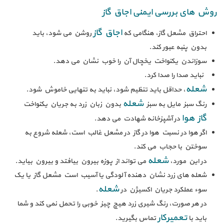
روش های بررسی ایمنی اجاق گاز
اجاق گاز
احتراق مشعل گاز، هنگامی که
روشن می شود، باید
بدون پنبه عبور کند.
سوزاندن یکنواخت یخچال آن را خوب نشان می دهد.
نباید صدا را صدا کرد.
شعله
، حداقل باید تنظیم شود، نباید به تنهایی خاموش شود.
شعله
رنگ سبز مایل به سبز
بدون زبان زرد به جریان یکنواخت
گاز هوا
در آشپزخانه شهادت می دهد.
اگر هوا در نسبت هوا در گاز در مشعل غالب است، شعله شروع به
سوختن با حجاب می کند.
شعله
در این مورد،
می تواند از پوزه بیرون بیافتد و بیرون بیاید.
شعله های زرد نشان دهنده آلودگی یا آسیب است مشعل گاز یا یک
شعله
سوء عملکرد جریان اکسیژن در
.
در هر صورت، رنگ شیری زرد هیچ چیز خوبی را تحمل نمی کند و شما
تعمیرکار
باید با
تماس بگیرید.