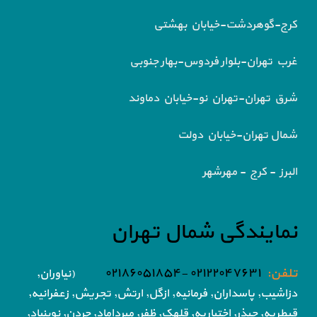
کرج-گوهردشت-خیابان بهشتی
غرب تهران-بلوار فردوس-بهار جنوبی
شرق تهران-تهران نو-خیابان دماوند
شمال تهران-خیابان دولت
البرز - کرج - مهرشهر
نمایندگی شمال تهران
تلفن:
۰۲۱۲۲۰۴۷۶۳۱ -۰۲۱۸۶۰۵۱۸۵۴
(نیاوران,
دزاشیب, پاسداران, فرمانیه, ازگل, ارتش,
تجریش, زعفرانیه,
قیطریه, چیذر, اختیاریه,
قلهک, ظفر, میرداماد, جردن, نوبنیاد,