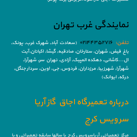
نمایندگی غرب تهران
تلفن:
۰۲۱۴۴۳۵۲۷۱۶
(سعادت آباد, شهرک غرب, پونک,
باغ فیض,
شهران, ستارخان, صادقیه, گیشا,
اکباتان,آیت
ال...کاشانی, دهکده المپیک, آزادی,
تهران سر, شهرآرا,
شهرآرا, شهرزیبا, مرزداران, فردوس,
جی, اوین, سردار جنگل,
درکه, ایوانک)
درباره تعمیرگاه اجاق گاز آریا
سرویس کرج
مرکز تعمیراتی آریاسرویس کرج با سالها سابقه تعمیراتی و با