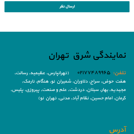
نمایندگی شرق تهران
تلفن:
۰۲۱۷۷۴۸۹۹۶۵
(تهرانپارس, عظیمیه, رسالت,
هفت حوض,
سراج, دلاوران, شمیران نو, هنگام, نارمک,
مجیدیه, بهار, سبلان, دردشت, علم و صنعت,
پیروزی, پلیس,
کرمان, امام حسین, نظام آباد,
مدنی, تهران نو)
آدرس