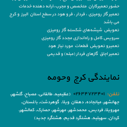
حضور تعمیرکاران متخصص و مجرب،ارائه دهنده خدمات
تعمیر گاز رومیزی ، فردار ، فر و هود در سطح استان البرز و کرج
می باشد
تعویض شیشه‌های شکسته گاز رومیزی
سرویس کامل و راه‌اندازی مجدد گاز رومیزی
تعمیرو تعویض قطعات مورد نیاز هود
تعمیر اجاق گاز‌های فردار (مبله) و قدیمی
نمایندگی کرج وحومه
تلفن:
۰۲۶۳۴۷۲۳۴۰۱
(عظیمیه, طالقانی, مصباح, گلشهر,
جهانشهر, میانجاده, دهقان ویلا,
گوهردشت, باغستان,
مهرویلا,
فردیس, محمدشهر, مهرشهر,
حصارک, کمالشهر,
کردان,
سهیلیه, هشتگرد قدیم, هشتگرد جدید)