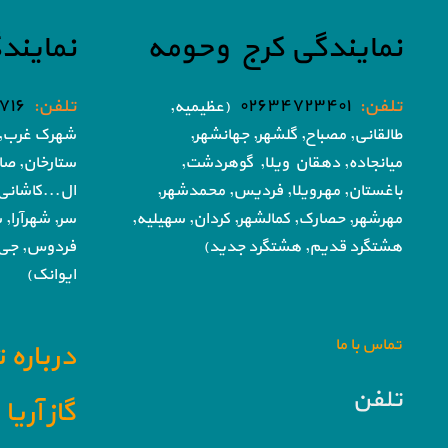
نمایندگی کرج وحومه
نمایند
تلفن:
۰۲۶۳۴۷۲۳۴۰۱
تلفن:
۷۱۶
(عظیمیه,
طالقانی, مصباح, گلشهر,
جهانشهر,
شهرک غرب, 
میانجاده, دهقان ویلا,
گوهردشت,
ستارخان, صا
باغستان, مهرویلا,
فردیس, محمدشهر,
ال...کاشانی
مهرشهر,
حصارک, کمالشهر, کردان,
سهیلیه,
سر, شهرآرا, ش
هشتگرد قدیم, هشتگرد جدید)
فردوس,
جی,
ایوانک)
تماس با ما
درباره 
تلفن
گاز آری