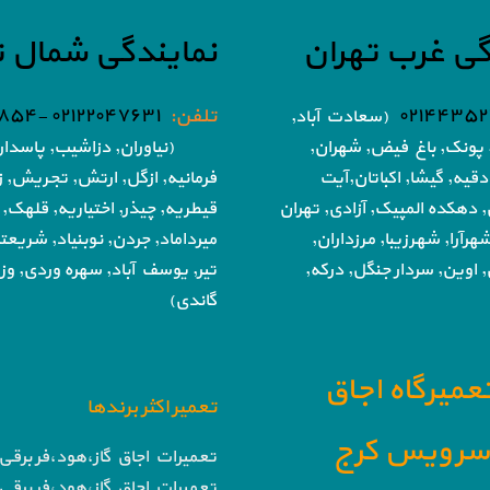
گی غرب تهران
نمایندگی شمال ت
۰۲۱۴۴۳۵۲
تلفن:
۰۲۱۲۲۰۴۷۶۳۱ -۰۲۱۸۶۰۵۱۸۵۴
(سعادت آباد,
پونک, باغ فیض,
شهران,
(نیاوران, دزاشیب, پاسدار
دقیه, گیشا,
اکباتان,آیت
فرمانیه, ازگل, ارتش,
تجریش, زع
, دهکده المپیک, آزادی,
تهران
قیطریه, چیذر, اختیاریه,
قلهک, 
هرآرا, شهرزیبا, مرزداران,
میرداماد, جردن, نوبنیاد, شریع
 اوین, سردار جنگل, درکه,
تیر,
یوسف آباد, سهره وردی, وزرا
گاندی)
تعمیرگاه اجاق
تعمیر اکثر برندها
ا سرویس کرج
تعمیرات اجاق گاز،هود،فر برقی 
تعمیرات اجاق گاز،هود،فر برقی 