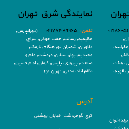
هران
نمایندگی شرق تهران
تلفن:
۰۲۱۷۷۴۸۹۹۶۵
(تهرانپارس,
ان,
عظیمیه, رسالت, هفت حوض,
سراج,
فرانیه,
دلاوران, شمیران نو, هنگام, نارمک,
ظفر,
مجیدیه, بهار, سبلان, دردشت, علم و
تی, هفت
صنعت,
پیروزی, پلیس, کرمان, امام حسین,
, الهیه,
نظام آباد,
مدنی, تهران نو)
آدرس
کرج-گوهردشت-خیابان بهشتی
برند اخوان
برند کن