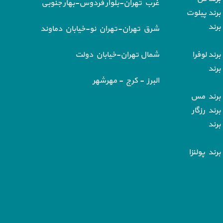
غرب تهران-بلوار فردوس-بهار جنوبی
برند پیلوت
برند
شرق تهران-تهران نو-خیابان دماوند
رند لوفرا
شمال تهران-خیابان دولت
برند
البرز - کرج - مهرشهر
 برند مس
رند رزگار
برند
رند پولنزا