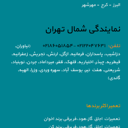
البرز - کرج - مهرشهر
نمایندگی شمال تهران
تلفن:
۰۲۱۲۲۰۴۷۶۳۱ -۰۲۱۸۶۰۵۱۸۵۴
(نیاوران,
دزاشیب, پاسداران, فرمانیه, ازگل, ارتش,
تجریش, زعفرانیه,
قیطریه, چیذر, اختیاریه,
قلهک, ظفر, میرداماد, جردن, نوبنیاد,
شریعتی, هفت تیر,
یوسف آباد, سهره وردی, وزرا, الهیه,
گاندی)
تعمیر اکثر برندها
تعمیرات اجاق گاز،هود،فر برقی برند اخوان
تعمیرات اجاق گاز،هود،فر برقی برند کن