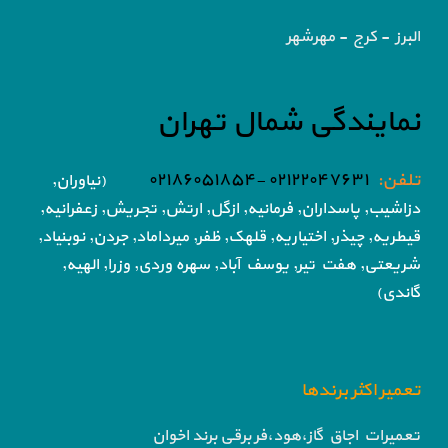
البرز - کرج - مهرشهر
نمایندگی شمال تهران
تلفن:
۰۲۱۲۲۰۴۷۶۳۱ -۰۲۱۸۶۰۵۱۸۵۴
(نیاوران,
دزاشیب, پاسداران, فرمانیه, ازگل, ارتش,
تجریش, زعفرانیه,
قیطریه, چیذر, اختیاریه,
قلهک, ظفر, میرداماد, جردن, نوبنیاد,
شریعتی, هفت تیر,
یوسف آباد, سهره وردی, وزرا, الهیه,
گاندی)
تعمیر اکثر برندها
تعمیرات اجاق گاز،هود،فر برقی برند اخوان