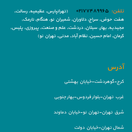
تلفن:
۰۲۱۷۷۴۸۹۹۶۵
(تهرانپارس, عظیمیه, رسالت,
هفت حوض,
سراج, دلاوران, شمیران نو, هنگام, نارمک,
مجیدیه, بهار, سبلان, دردشت, علم و صنعت,
پیروزی, پلیس,
کرمان, امام حسین, نظام آباد,
مدنی, تهران نو)
آدرس
کرج-گوهردشت-خیابان بهشتی
غرب تهران-بلوار فردوس-بهار جنوبی
شرق تهران-تهران نو-خیابان دماوند
شمال تهران-خیابان دولت