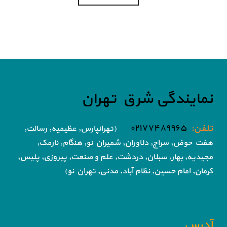
نمایندگی شرق تهران
تلفن:
۰۲۱۷۷۴۸۹۹۶۵
(تهرانپارس, عظیمیه, رسالت,
هفت حوض,
سراج, دلاوران, شمیران نو, هنگام, نارمک,
مجیدیه, بهار, سبلان, دردشت, علم و صنعت,
پیروزی, پلیس,
کرمان, امام حسین, نظام آباد,
مدنی, تهران نو)
آدرس