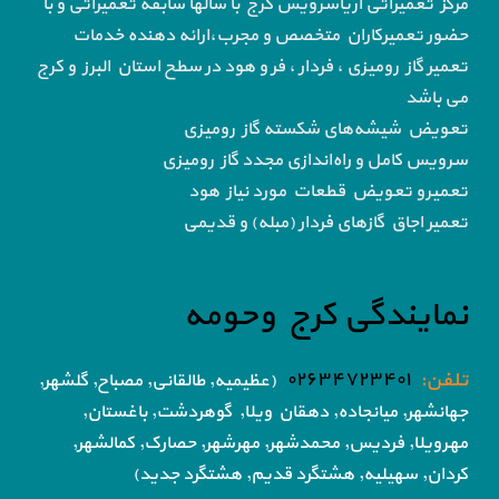
مرکز تعمیراتی آریاسرویس کرج با سالها سابقه تعمیراتی و با
حضور تعمیرکاران متخصص و مجرب،ارائه دهنده خدمات
تعمیر گاز رومیزی ، فردار ، فر و هود در سطح استان البرز و کرج
می باشد
تعویض شیشه‌های شکسته گاز رومیزی
سرویس کامل و راه‌اندازی مجدد گاز رومیزی
تعمیرو تعویض قطعات مورد نیاز هود
تعمیر اجاق گاز‌های فردار (مبله) و قدیمی
نمایندگی کرج وحومه
تلفن:
۰۲۶۳۴۷۲۳۴۰۱
(عظیمیه, طالقانی, مصباح, گلشهر,
جهانشهر, میانجاده, دهقان ویلا,
گوهردشت, باغستان,
مهرویلا,
فردیس, محمدشهر, مهرشهر,
حصارک, کمالشهر,
کردان,
سهیلیه, هشتگرد قدیم, هشتگرد جدید)