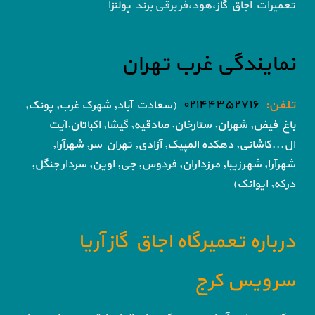
تعمیرات اجاق گاز،هود،فر برقی برند پولنزا
نمایندگی غرب تهران
تلفن:
۰۲۱۴۴۳۵۲۷۱۶
(سعادت آباد, شهرک غرب, پونک,
باغ فیض,
شهران, ستارخان, صادقیه, گیشا,
اکباتان,آیت
ال...کاشانی, دهکده المپیک, آزادی,
تهران سر, شهرآرا,
شهرآرا, شهرزیبا, مرزداران, فردوس,
جی, اوین, سردار جنگل,
درکه, ایوانک)
درباره تعمیرگاه اجاق گاز آریا
سرویس کرج