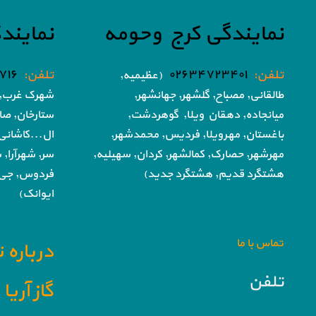
نمایندگی کرج وحومه
نمایند
تلفن:
۰۲۶۳۴۷۲۳۴۰۱
تلفن:
۷۱۶
(عظیمیه,
طالقانی, مصباح, گلشهر,
جهانشهر,
شهرک غرب, 
میانجاده, دهقان ویلا,
گوهردشت,
ستارخان, صا
باغستان, مهرویلا,
فردیس, محمدشهر,
ال...کاشانی
مهرشهر,
حصارک, کمالشهر, کردان,
سهیلیه,
سر, شهرآرا, ش
هشتگرد قدیم, هشتگرد جدید)
فردوس,
جی,
ایوانک)
تماس با ما
درباره 
تلفن
گاز آری