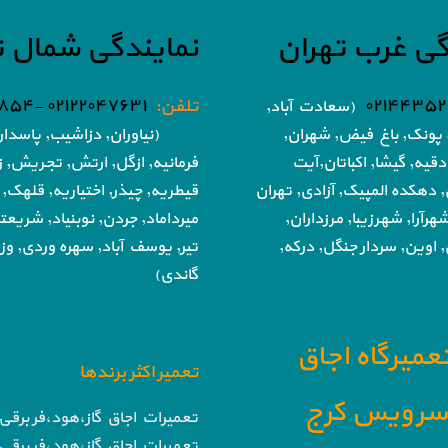
گی غرب تهران
نمایندگی شمال ت
۰۲۱۴۴۳۵۲
تلفن:
۰۲۱۲۲۰۴۷۶۳۱ -۰۲۱۸۶۰۵۱۸۵۴
(سعادت آباد,
پونک, باغ فیض,
شهران,
(نیاوران, دزاشیب, پاسدار
دقیه, گیشا,
اکباتان,آیت
فرمانیه, ازگل, ارتش,
تجریش, زع
, دهکده المپیک, آزادی,
تهران
قیطریه, چیذر, اختیاریه,
قلهک, 
هرآرا, شهرزیبا, مرزداران,
میرداماد, جردن, نوبنیاد, شریع
 اوین, سردار جنگل, درکه,
تیر,
یوسف آباد, سهره وردی, وزرا
گاندی)
تعمیرگاه اجاق
تعمیر اکثر برندها
ا سرویس کرج
تعمیرات اجاق گاز،هود،فر برقی 
تعمیرات اجاق گاز،هود،فر برقی 