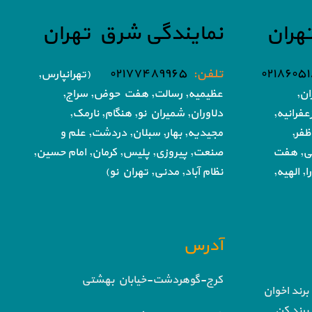
هران
نمایندگی شرق تهران
تلفن:
۰۲۱۷۷۴۸۹۹۶۵
(تهرانپارس,
ان,
عظیمیه, رسالت, هفت حوض,
سراج,
فرانیه,
دلاوران, شمیران نو, هنگام, نارمک,
ظفر,
مجیدیه, بهار, سبلان, دردشت, علم و
تی, هفت
صنعت,
پیروزی, پلیس, کرمان, امام حسین,
, الهیه,
نظام آباد,
مدنی, تهران نو)
آدرس
کرج-گوهردشت-خیابان بهشتی
برند اخوان
برند کن