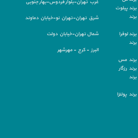
غرب تهران-بلوار فردوس-بهار جنوبی
برند پیلوت
برند
شرق تهران-تهران نو-خیابان دماوند
رند لوفرا
شمال تهران-خیابان دولت
برند
البرز - کرج - مهرشهر
 برند مس
رند رزگار
برند
رند پولنزا