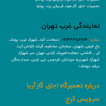
تعمیرات اجاق گاز،هود،فر برقی برند پولنزا
نمایندگی غرب تهران
تلفن:
۰۲۱۴۴۳۵۲۷۱۶
(سعادت آباد, شهرک غرب, پونک,
باغ فیض,
شهران, ستارخان, صادقیه, گیشا,
اکباتان,آیت
ال...کاشانی, دهکده المپیک, آزادی,
تهران سر, شهرآرا,
شهرآرا, شهرزیبا, مرزداران, فردوس,
جی, اوین, سردار جنگل,
درکه, ایوانک)
درباره تعمیرگاه اجاق گاز آریا
سرویس کرج