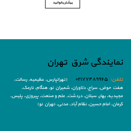
بیشتر بخوانید
نمایندگی شرق تهران
تلفن:
۰۲۱۷۷۴۸۹۹۶۵
(تهرانپارس, عظیمیه, رسالت,
هفت حوض,
سراج, دلاوران, شمیران نو, هنگام, نارمک,
مجیدیه, بهار, سبلان, دردشت, علم و صنعت,
پیروزی, پلیس,
کرمان, امام حسین, نظام آباد,
مدنی, تهران نو)