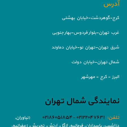
آدرس
کرج-گوهردشت-خیابان بهشتی
غرب تهران-بلوار فردوس-بهار جنوبی
شرق تهران-تهران نو-خیابان دماوند
شمال تهران-خیابان دولت
البرز - کرج - مهرشهر
نمایندگی شمال تهران
تلفن:
۰۲۱۲۲۰۴۷۶۳۱ -۰۲۱۸۶۰۵۱۸۵۴
(نیاوران,
دزاشیب, پاسداران, فرمانیه, ازگل, ارتش,
تجریش, زعفرانیه,