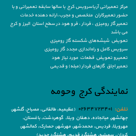
مرکز تعمیراتی آریاسرویس کرج با سالها سابقه تعمیراتی و با
حضور تعمیرکاران متخصص و مجرب،ارائه دهنده خدمات
تعمیر گاز رومیزی ، فردار ، فر و هود در سطح استان البرز و کرج
می باشد
تعویض شیشه‌های شکسته گاز رومیزی
سرویس کامل و راه‌اندازی مجدد گاز رومیزی
تعمیرو تعویض قطعات مورد نیاز هود
تعمیر اجاق گاز‌های فردار (مبله) و قدیمی
نمایندگی کرج وحومه
تلفن:
۰۲۶۳۴۷۲۳۴۰۱
(عظیمیه, طالقانی, مصباح, گلشهر,
جهانشهر, میانجاده, دهقان ویلا,
گوهردشت, باغستان,
مهرویلا,
فردیس, محمدشهر, مهرشهر,
حصارک, کمالشهر,
کردان,
سهیلیه, هشتگرد قدیم, هشتگرد جدید)